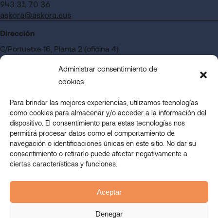
943 31 70 36
askora@askora.eus
Dirección
C/Portuetxe 16, Planta 2 (oficina 4)
Edificio Blanca Vinuesa
Administrar consentimiento de
20018 San Sebastián – Gipuzkoa
cookies
Para brindar las mejores experiencias, utilizamos tecnologías
¿Quieres trabajar en Askora?
como cookies para almacenar y/o acceder a la información del
Acceder a nuestra sección de empleo
dispositivo. El consentimiento para estas tecnologías nos
permitirá procesar datos como el comportamiento de
navegación o identificaciones únicas en este sitio. No dar su
consentimiento o retirarlo puede afectar negativamente a
© 2023 Askora. All rights reserved.
ciertas características y funciones.
Askora Eskolan
Askora Mahi-Mahi
Askora Nagusi
Aceptar
Askora Lanean
aviso legal
Denegar