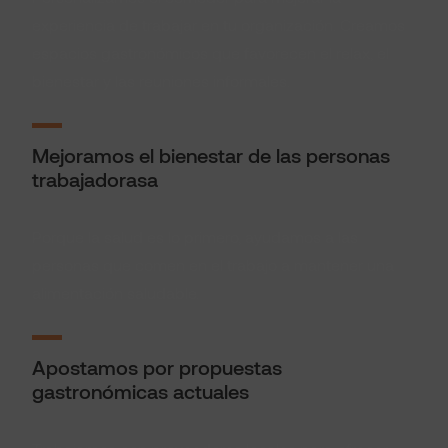
experiencia de trabajar en tu organización. Creamos
espacios gastronómicos que favorecen el relax, el
bienestar y las reuniones informales.
Mejoramos el bienestar de las personas
trabajadorasa
Porque la salud es lo primero, ayudamos a las
personas que comen en el trabajo a mantener una
alimentación saludable.
Apostamos por propuestas
gastronómicas actuales