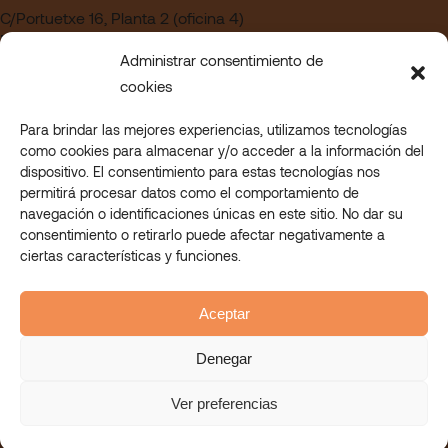
C/Portuetxe 16, Planta 2 (oficina 4)
Edificio Blanca Vinuesa
Administrar consentimiento de
20018 San Sebastián – Gipuzkoa
cookies
Para brindar las mejores experiencias, utilizamos tecnologías
¿Quieres trabajar en Askora?
como cookies para almacenar y/o acceder a la información del
Acceder a nuestra sección de empleo
dispositivo. El consentimiento para estas tecnologías nos
permitirá procesar datos como el comportamiento de
navegación o identificaciones únicas en este sitio. No dar su
consentimiento o retirarlo puede afectar negativamente a
© 2023 Askora. All rights reserved.
ciertas características y funciones.
Askora Eskolan
Askora Mahi-Mahi
Askora Nagusi
Aceptar
Askora Lanean
aviso legal
Denegar
politica de privacidad
Política Integrada de calidad y medio ambiente
Ver preferencias
canal ético