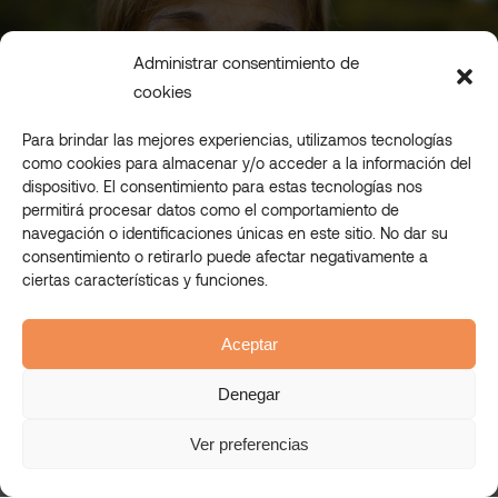
Administrar consentimiento de
cookies
Para brindar las mejores experiencias, utilizamos tecnologías
como cookies para almacenar y/o acceder a la información del
dispositivo. El consentimiento para estas tecnologías nos
permitirá procesar datos como el comportamiento de
CENTROS EDUCATIVOS
RESIDENCIAS DE MAYORES
navegación o identificaciones únicas en este sitio. No dar su
consentimiento o retirarlo puede afectar negativamente a
ESKOLAN
NAGUSI
ciertas características y funciones.
Aceptar
EXPERIENCIAS DE COMEDOR ÚNICAS
EMPRESAS
PARA COLEGIOS E IKASTOLAS
INNOVADORAS
Denegar
MAHI-MAHI
LANEAN
Ver preferencias