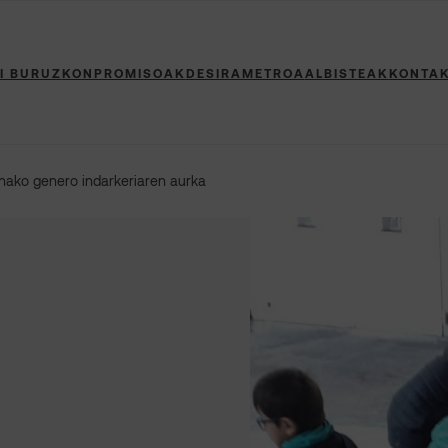
I BURUZ
KONPROMISOAK
DESIRAMETROA
ALBISTEAK
KONTA
ako genero indarkeriaren aurka