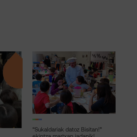
“Sukaldariak datoz Bisitan!”
ekintza martxan jadanik!