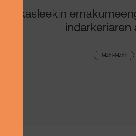
Ikasleekin emakumeen
indarkeriaren
Mahi-Mahi