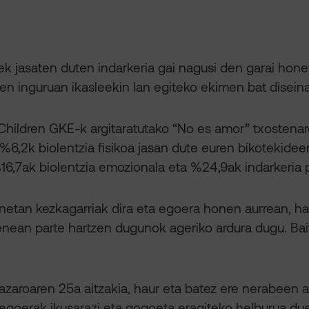
jasaten duten indarkeria gai nagusi den garai honet
ren inguruan ikasleekin lan egiteko ekimen bat disein
Children GKE-k argitaratutako “No es amor” txosten
6,2k biolentzia fisikoa jasan dute euren bikotekideen
16,7ak biolentzia emozionala eta %24,9ak indarkeria 
netan kezkagarriak dira eta egoera honen aurrean, h
nean parte hartzen dugunok ageriko ardura dugu. Bai
, azaroaren 25a aitzakia, haur eta batez ere nerabe
 egoerak ikusarazi eta gogoeta eragiteko helburua du