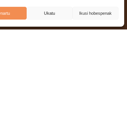
nartu
Ukatu
Ikusi hobespenak