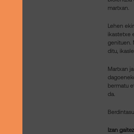
martxan.
Lehen eki
ikastetxe 
genituen. 
ditu, ikasl
Martxan ja
dagoeneko 
bermatu et
da.
Berdintasu
Izan gaite