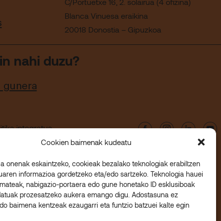
C/Portuetxe 16, 2. solairua (4 ofizina)
Blanca Vinuesa eraikina
s
20018 Donostia – Gipuzkoa
in nahi duzu?
u gunera
itika integratua
Cookien baimenak kudeatu
ia onenak eskaintzeko, cookieak bezalako teknologiak erabiltzen
luaren informazioa gordetzeko eta/edo sartzeko. Teknologia hauei
mateak, nabigazio-portaera edo gune honetako ID esklusiboak
datuak prozesatzeko aukera emango digu. Adostasuna ez
o baimena kentzeak ezaugarri eta funtzio batzuei kalte egin