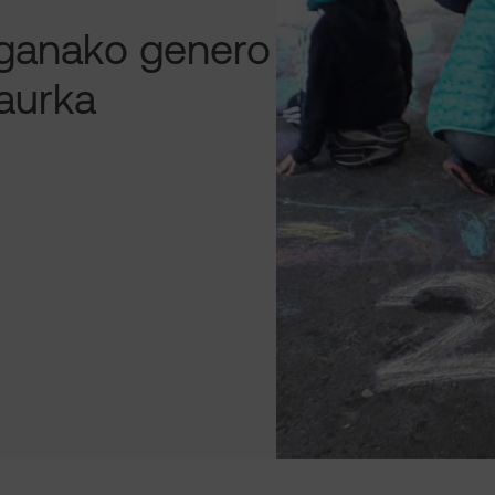
ganako genero
 aurka