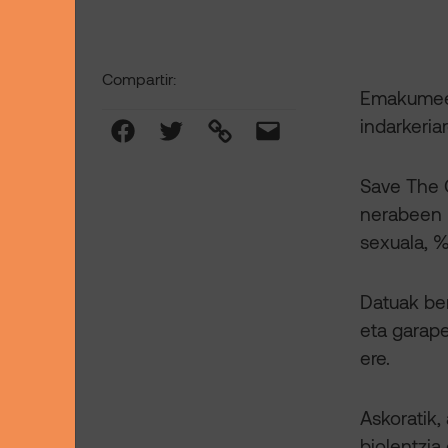
Compartir:
Emakumeek 
Facebook
Twitter
Link
Mail
indarkeria
Save The 
nerabeen %
sexuala, %
Datuak be
eta garape
ere.
Askoratik
biolentzia