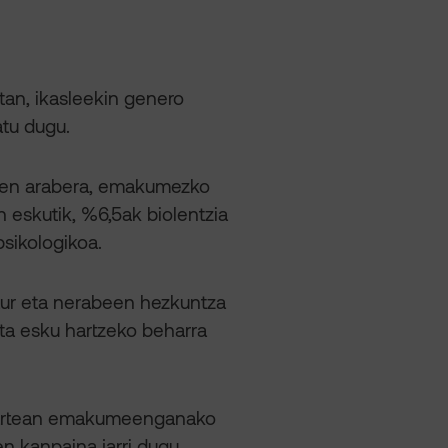
an, ikasleekin genero
atu dugu.
aren arabera, emakumezko
 eskutik, %6,5ak biolentzia
psikologikoa.
aur eta nerabeen hezkuntza
ta esku hartzeko beharra
en artean emakumeenganako
en kanpaina jarri dugu