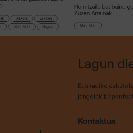
o
Hornitzaile bat baino g
Zuzen Arrainak
eak
Askora
Eskolan
Mahi-Mahi
n
Mahi-Mahi
Nagusi
Lagun di
Euskadiko eskoleta
jangelak birpentsa
Kontaktua