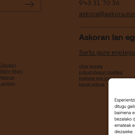
943 31 70 36
askora@askora.eu
Askoran lan eg
Sartu gure enpleg
Eskolan
ohar legala
 Mahi-Mahi
pribatutasun politika
 Nagusi
Kalitate eta ingurumen pol
 Lanean
kanal etikoa
Esperientz
ditugu gai
baimena e
bezalako 
emateak ed
diezaieke.