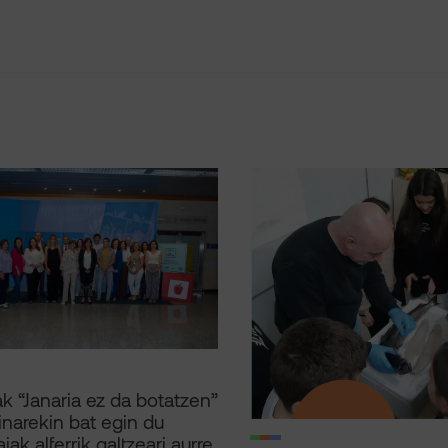
k “Janaria ez da botatzen”
narekin bat egin du
iak alferrik galtzeari aurre