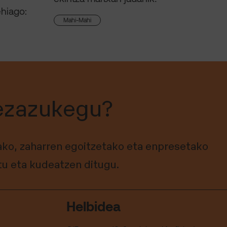
ehiago:
Mahi-Mahi
ezazukegu?
ko, zaharren egoitzetako eta enpresetako
tu eta kudeatzen ditugu.
Helbidea