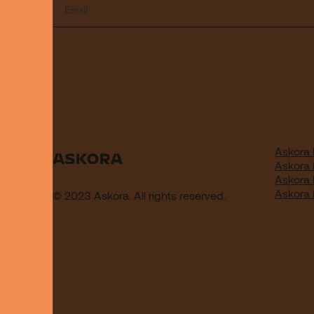
Askora 
Askora
Askora
Askora
© 2023 Askora. All rights reserved.