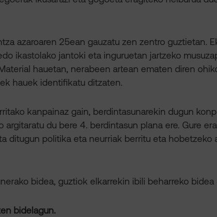
ntza azaroaren 25ean gauzatu zen zentro guztietan. 
edo ikastolako jantoki eta inguruetan jartzeko musuza
Material hauetan, nerabeen artean ematen diren ohiko
eek hauek identifikatu ditzaten.
rritako kanpainaz gain, berdintasunarekin dugun konpr
argitaratu du bere 4. berdintasun plana ere. Gure e
a ditugun politika eta neurriak berritu eta hobetzeko
nerako bidea, guztiok elkarrekin ibili beharreko bidea 
zen bidelagun.