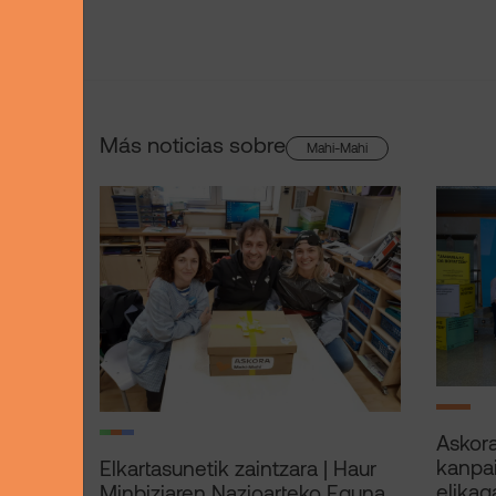
Más noticias sobre
Mahi-Mahi
Askora
kanpai
Elkartasunetik zaintzara | Haur
elikaga
Minbiziaren Nazioarteko Eguna