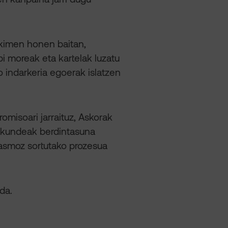
Ekimen honen baitan,
pi moreak eta kartelak luzatu
 indarkeria egoerak islatzen
omisoari jarraituz, Askorak
rakundeak berdintasuna
 asmoz sortutako prozesua
da.