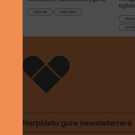
egitek
Albisteak
Mahi-Mahi
Albist
Lanea
Harpidetu gure newsleterrera