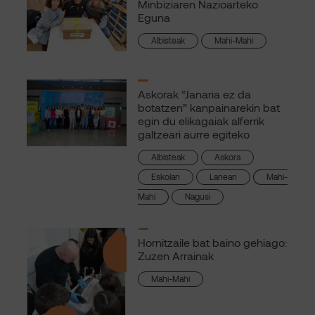
Minbiziaren Nazioarteko
Eguna
Albisteak
Mahi-Mahi
Askorak “Janaria ez da
botatzen” kanpainarekin bat
egin du elikagaiak alferrik
galtzeari aurre egiteko
Albisteak
Askora
Eskolan
Lanean
Mahi-
Mahi
Nagusi
Hornitzaile bat baino gehiago:
Zuzen Arrainak
Mahi-Mahi