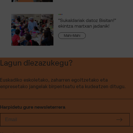
“Sukaldariak datoz Bisitan!”
ekintza martxan jadanik!
Mahi-Mahi
Lagun diezazukegu?
Euskadiko eskoletako, zaharren egoitzetako eta
enpresetako jangelak birpentsatu eta kudeatzen ditugu.
Harpidetu gure newsleterrera