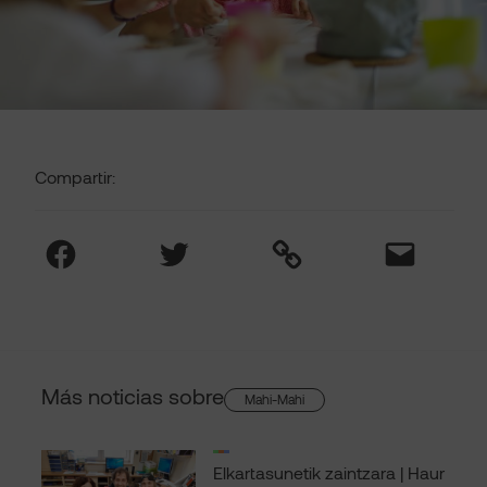
Compartir:
Facebook
Twitter
Link
Mail
Más noticias sobre
Mahi-Mahi
Elkartasunetik zaintzara | Haur