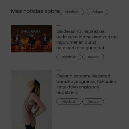
Más noticias sobre
, 
Albisteak
Askora
Galderak 1.0 Inspirazioa
aurkitzeko eta hezkuntzari eta
ingurumenari buruz
hausnartzeko gune bat.
Albisteak
Askora
Osasun osteomuskularrari
buruzko programa, Askorako
lantaldeko ongizatea
hobetzeko
Albisteak
Askora