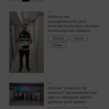
Inklusioa eta
jasangarritasuna, gure
zentroak berrikuntza-alorrean
erreferente izan daitezen
Albisteak
Askora
Eskolan
Askorak “Janaria ez da
botatzen” kanpainarekin bat
egin du elikagaiak alferrik
galtzeari aurre egiteko