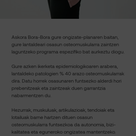
Askora Bora-Bora gure ongizate-planaren baitan,
gure lantaldeari osasun osteomuskularra zaintzen
laguntzeko programa espezifiko bat aurkeztu diogu.
Gure azken ikerketa epidemiologikoaren arabera,
lantaldeko patologien % 40 arazo osteomuskularrak
dira. Datu horrek osasunaren funtsezko alderdi hori
prebenitzeak eta zaintzeak duen garrantzia
nabarmentzen du.
Hezurrak, muskuluak, artikulazioak, tendoiak eta
lotailuak barne hartzen dituen osasun
osteomuskularra funtsezkoa da autonomia, bizi-
kalitatea eta eguneroko ongizatea mantentzeko.