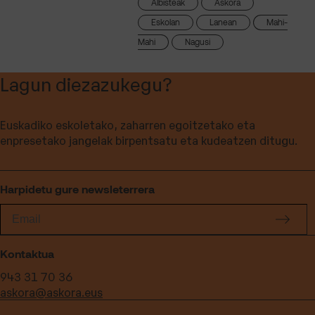
Albisteak
Askora
Eskolan
Lanean
Mahi-
Mahi
Nagusi
Lagun diezazukegu?
Euskadiko eskoletako, zaharren egoitzetako eta
enpresetako jangelak birpentsatu eta kudeatzen ditugu.
Harpidetu gure newsleterrera
Kontaktua
943 31 70 36
askora@askora.eus