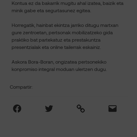
Kontua ez da bakarrik mugitu ahal izatea, baizik eta
minik gabe eta segurtasunez egitea.
Horregatik, hainbat ekintza jarriko ditugu martxan
gure zentroetan, pertsonak mobilizatzeko gida
praktiko bat partekatuz eta prestakuntza
presentzialak eta online tailerrak eskainiz.
Askora Bora-Boran, ongizatea pertsonekiko
konpromiso integral moduan ulertzen dugu.
Compartir:
Facebook
Twitter
Link
Mail