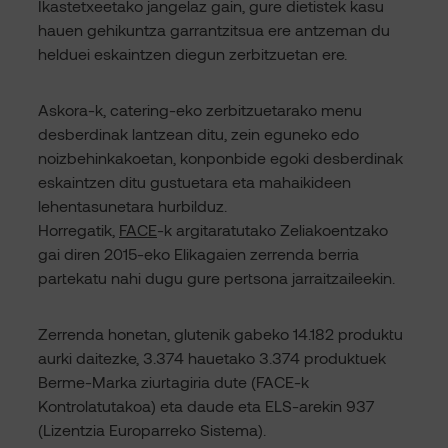
Ikastetxeetako jangelaz gain, gure dietistek kasu
hauen gehikuntza garrantzitsua ere antzeman du
helduei eskaintzen diegun zerbitzuetan ere.
Askora-k, catering-eko zerbitzuetarako menu
desberdinak lantzean ditu, zein eguneko edo
noizbehinkakoetan, konponbide egoki desberdinak
eskaintzen ditu gustuetara eta mahaikideen
lehentasunetara hurbilduz.
Horregatik,
FACE
-k argitaratutako Zeliakoentzako
gai diren 2015-eko Elikagaien zerrenda berria
partekatu nahi dugu gure pertsona jarraitzaileekin.
Zerrenda honetan, glutenik gabeko 14.182 produktu
aurki daitezke, 3.374 hauetako 3.374 produktuek
Berme-Marka ziurtagiria dute (FACE-k
Kontrolatutakoa) eta daude eta ELS-arekin 937
(Lizentzia Europarreko Sistema).