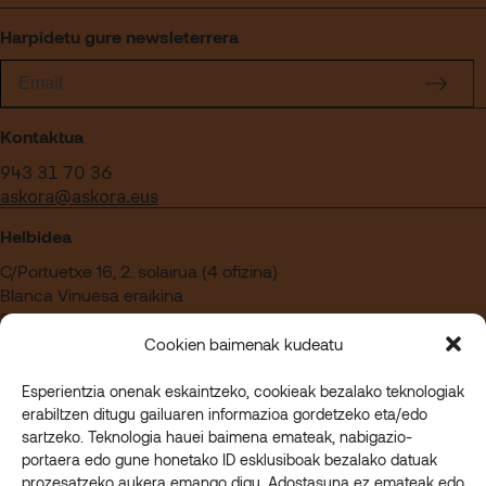
Harpidetu gure newsleterrera
Kontaktua
943 31 70 36
askora@askora.eus
Helbidea
C/Portuetxe 16, 2. solairua (4 ofizina)
Blanca Vinuesa eraikina
20018 Donostia – Gipuzkoa
Cookien baimenak kudeatu
Esperientzia onenak eskaintzeko, cookieak bezalako teknologiak
Askoran lan egin nahi duzu?
erabiltzen ditugu gailuaren informazioa gordetzeko eta/edo
Sartu gure enplegu gunera
sartzeko. Teknologia hauei baimena emateak, nabigazio-
portaera edo gune honetako ID esklusiboak bezalako datuak
prozesatzeko aukera emango digu. Adostasuna ez emateak edo