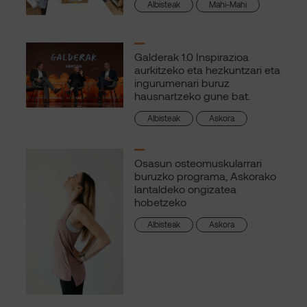
Albisteak
Mahi-Mahi
Galderak 1.0 Inspirazioa
aurkitzeko eta hezkuntzari eta
ingurumenari buruz
hausnartzeko gune bat.
Albisteak
Askora
Osasun osteomuskularrari
buruzko programa, Askorako
lantaldeko ongizatea
hobetzeko
Albisteak
Askora