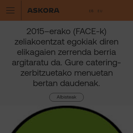
Joan
ES
EU
edukira
2015–erako (FACE-k)
zeliakoentzat egokiak diren
elikagaien zerrenda berria
argitaratu da. Gure catering-
zerbitzuetako menuetan
bertan daudenak.
Albisteak