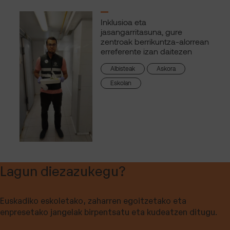
Inklusioa eta
jasangarritasuna, gure
zentroak berrikuntza-alorrean
erreferente izan daitezen
Albisteak
Askora
Eskolan
Lagun diezazukegu?
Euskadiko eskoletako, zaharren egoitzetako eta
enpresetako jangelak birpentsatu eta kudeatzen ditugu.