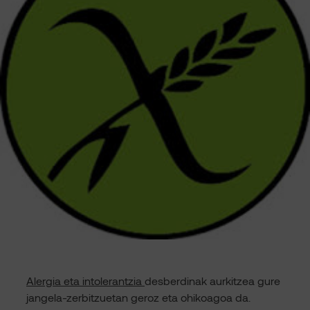
Alergia eta intolerantzia
desberdinak aurkitzea gure
jangela-zerbitzuetan geroz eta ohikoagoa da.