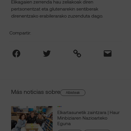
Elikagaien zerrenda hau zeliakoak diren
pertsonentzat eta glutenarekin sentiberak
direnentzako erabilerarako zuzenduta dago.
Compartir:
Facebook
Twitter
Link
Mail
Más noticias sobre
Albisteak
Elkartasunetik zaintzara | Haur
Minbiziaren Nazioarteko
Eguna