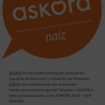
AEDIPE
-ko bazkideen bileragatik (Asociación
Española de Dirección y Desarrollo de Personas,
ADEGI
-ren instalazioetan eta “enpresako
berrikuntza pertsonengandik” lelopean, ASKORA-k
bere proiektua azaldu zuen; ASKORA NAIZ – SOY
ASKORA.