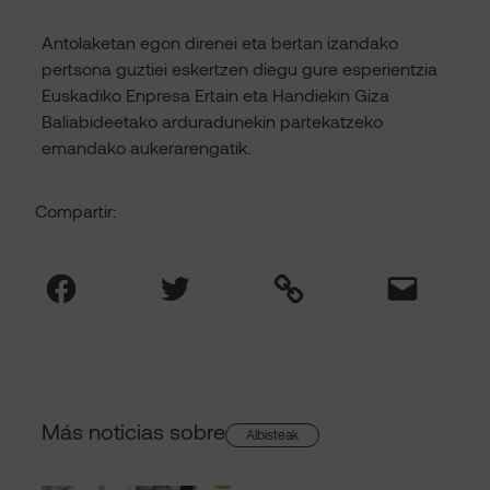
Antolaketan egon direnei eta bertan izandako
pertsona guztiei eskertzen diegu gure esperientzia
Euskadiko Enpresa Ertain eta Handiekin Giza
Baliabideetako arduradunekin partekatzeko
emandako aukerarengatik.
Compartir:
Facebook
Twitter
Link
Mail
Más noticias sobre
Albisteak