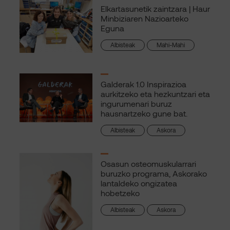
Elkartasunetik zaintzara | Haur
Minbiziaren Nazioarteko
Eguna
Albisteak
Mahi-Mahi
Galderak 1.0 Inspirazioa
aurkitzeko eta hezkuntzari eta
ingurumenari buruz
hausnartzeko gune bat.
Albisteak
Askora
Osasun osteomuskularrari
buruzko programa, Askorako
lantaldeko ongizatea
hobetzeko
Albisteak
Askora