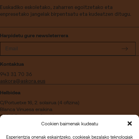
Euskadiko eskoletako, zaharren egoitzetako eta
enpresetako jangelak birpentsatu eta kudeatzen ditugu.
Harpidetu gure newsleterrera
Kontaktua
943 31 70 36
askora@askora.eus
Helbidea
C/Portuetxe 16, 2. solairua (4 ofizina)
Blanca Vinuesa eraikina
20018 Donostia – Gipuzkoa
Cookien baimenak kudeatu
Esperientzia onenak eskaintzeko, cookieak bezalako teknologiak
Askoran lan egin nahi duzu?