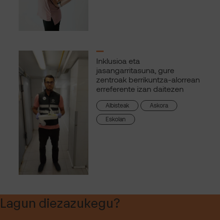
Inklusioa eta
jasangarritasuna, gure
zentroak berrikuntza-alorrean
erreferente izan daitezen
Albisteak
Askora
Eskolan
Lagun diezazukegu?