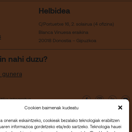
Helbidea
C/Portuetxe 16, 2. solairua (4 ofizina)
Blanca Vinuesa eraikina
s
20018 Donostia – Gipuzkoa
in nahi duzu?
u gunera
itika integratua
Cookien baimenak kudeatu
ia onenak eskaintzeko, cookieak bezalako teknologiak erabiltzen
luaren informazioa gordetzeko eta/edo sartzeko. Teknologia hauei