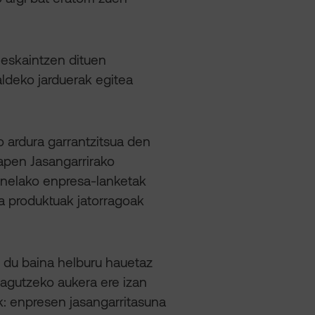
k eskaintzen dituen
ldeko jarduerak egitea
o ardura garrantzitsua den
apen Jasangarrirako
onelako enpresa-lanketak
ta produktuak jatorragoak
u du baina helburu hauetaz
zagutzeko aukera ere izan
k: enpresen jasangarritasuna