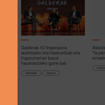
Galderak 1.0 Inspirazioa
Askora
aurkitzeko eta hezkuntzari eta
“ia pe
ingurumenari buruz
ematek
hausnartzeko gune bat.
Askor
Albisteak
Askora