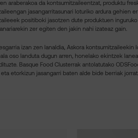
en araberakoa da kontsumitzaileentzat, produktu fres
aileengan jasangarritasunari loturiko ardura gehien e
aileeek positiboki jasotzen dute produktuen inguruk
anariarekin zer egiten den jakin nahi izateaz gain.
eresgarria izan zen lanaldia, Askora kontsumitzaileekin
iala oso landuta dugun arren, honelako ekintzek lanean
 dituzte. Basque Food Clusterrak antolatutako ODSFo
o eta etorkizun jasangarri baten alde bide berriak jorr