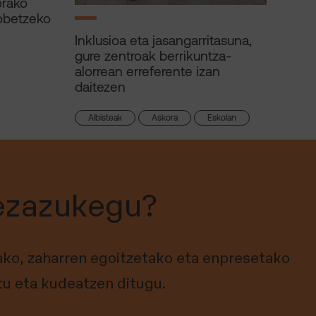
orako
obetzeko
Inklusioa eta jasangarritasuna,
gure zentroak berrikuntza-
alorrean erreferente izan
daitezen
Albisteak
Askora
Eskolan
ezazukegu?
ko, zaharren egoitzetako eta enpresetako
tu eta kudeatzen ditugu.