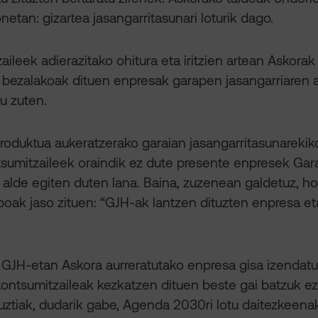
etan: gizartea jasangarritasunari loturik dago.
zaileek adierazitako ohitura eta iritzien artean Askora
 bezalakoak dituen enpresak garapen jasangarriaren a
u zuten.
produktua aukeratzerako garaian jasangarritasunarekik
tsumitzaileek oraindik ez dute presente enpresek Gar
alde egiten duten lana. Baina, zuzenean galdetuz, h
itiboak jaso zituen: “GJH-ak lantzen dituzten enpresa e
 GJH-etan Askora aurreratutako enpresa gisa izendat
ontsumitzaileak kezkatzen dituen beste gai batzuk e
ztiak, dudarik gabe, Agenda 2030ri lotu daitezkeena