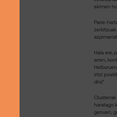
ekimen hon
Parte-hart
zerbitzuak
azpimarrat
Hala ere, 
arren, kon
Helburuen 
iritzi pos
dira”.
Clusterrak
haratago k
genuen, gu