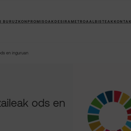
I BURUZ
KONPROMISOAK
DESIRAMETROA
ALBISTEAK
KONTA
ods en inguruan
aileak ods en