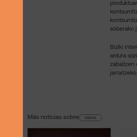
produktuar
kontsumitz
kontsumitz
soberako j
Biziki int
ardura soz
zabaltzen
jarraitzek
Más noticias sobre
Askora