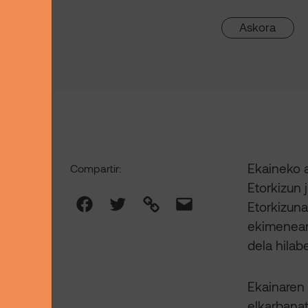
Askora
Ekaineko a
Compartir:
Etorkizun
Facebook
Twitter
Link
Mail
Etorkizuna
ekimenean 
dela hilab
Ekainaren 
elkarbanat