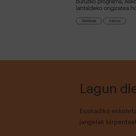
buruzko programa, Ask
lantaldeko ongizatea h
Albisteak
Askora
Lagun di
Euskadiko eskoleta
jangelak birpentsa