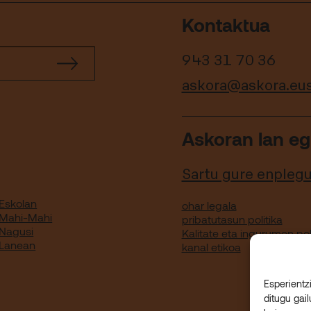
Kontaktua
943 31 70 36
askora@askora.eu
Askoran lan eg
Sartu gure enpleg
Eskolan
ohar legala
 Mahi-Mahi
pribatutasun politika
 Nagusi
Kalitate eta ingurumen pol
 Lanean
kanal etikoa
Esperientz
ditugu gai