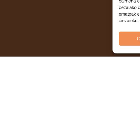
baimena e
bezalako 
emateak ed
diezaieke.
O