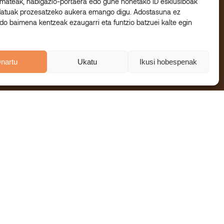
mateak, nabigazio-portaera edo gune honetako ID esklusiboak
datuak prozesatzeko aukera emango digu. Adostasuna ez
o baimena kentzeak ezaugarri eta funtzio batzuei kalte egin
nartu
Ukatu
Ikusi hobespenak