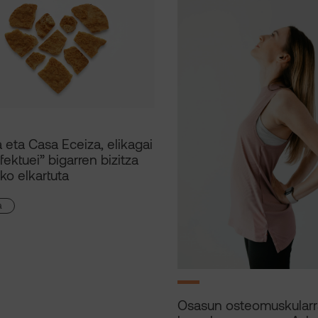
 eta Casa Eceiza, elikagai
rfektuei” bigarren bizitza
o elkartuta
a
Osasun osteomuskularr