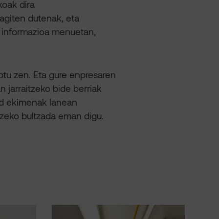
koak dira
ragiten dutenak, eta
o informazioa menuetan,
 lotu zen. Eta gure enpresaren
 jarraitzeko bide berriak
od ekimenak lanean
atzeko bultzada eman digu.