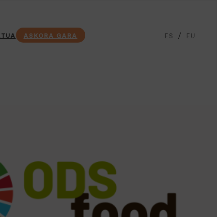
KTUA
ASKORA GARA
ES
EU