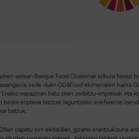
zken astean Basque Food Clusterrak bilkura berezi ba
 jasangarria xede duen ODSFood ekimenaren harira G
 Eraikiz espazioan batu ziren zerbitzu-enpresak eta 
beste enpresa batzuei laguntzeko erreferente izenda
ete batzuk.
28an ospatu zen ekitaldian, gizarte erantzukizuna ardatz
u zituzten bertaratu zirenek. Askorako taldeak ondorio 