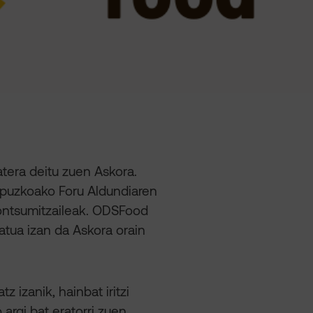
tera deitu zuen Askora.
ipuzkoako Foru Aldundiaren
kontsumitzaileak. ODSFood
tua izan da Askora orain
 izanik, hainbat iritzi
argi bat eratorri zuen