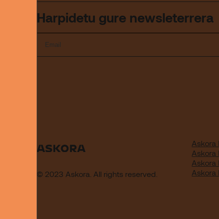
Harpidetu gure newsleterrera
Askora 
Askora
Askora
Askora
© 2023 Askora. All rights reserved.