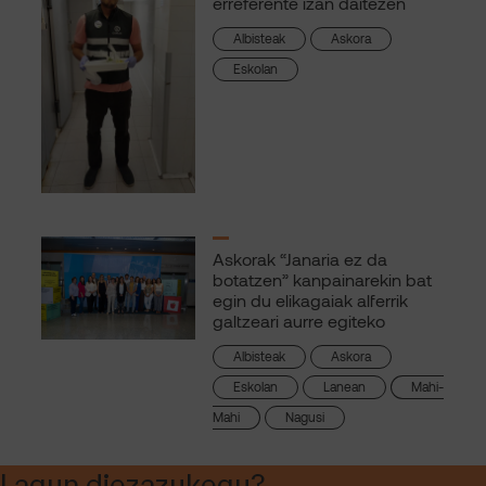
erreferente izan daitezen
Albisteak
Askora
Eskolan
Askorak “Janaria ez da
botatzen” kanpainarekin bat
egin du elikagaiak alferrik
galtzeari aurre egiteko
Albisteak
Askora
Eskolan
Lanean
Mahi-
Mahi
Nagusi
Lagun diezazukegu?