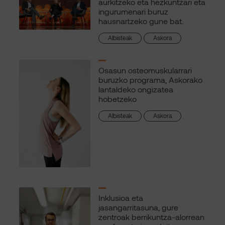
aurkitzeko eta hezkuntzari eta
ingurumenari buruz
hausnartzeko gune bat.
Albisteak
Askora
Osasun osteomuskularrari
buruzko programa, Askorako
lantaldeko ongizatea
hobetzeko
Albisteak
Askora
Inklusioa eta
jasangarritasuna, gure
zentroak berrikuntza-alorrean