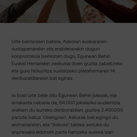
Urte berriarekin batera, Askoran euskararen
sustapenarekin eta erabilerarekin dugun
konpromisoa berresten dugu, Egunean Behin
Euskal Herriarekin zerikusia duen guztia zabaltzeko
eta gure hizkuntza sustatzeko plataformaren 14.
denboraldiarekin bat eginez.
Ia bost urte bete ditu Egunean Behin jolasak, eta
arrakasta nabaria da; 64.000 jokalariko audientzia
erakarri du aurreko denboraldian, guztira 2.450.000
partida batuz. Oraingoan, Askorak bat egingo du
ekimenarekin, eta “Askora” taldea sortuko du
enpresako edonork parte hartzeko aukera izan