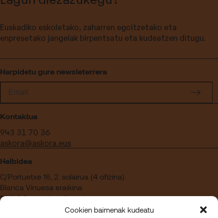
Euskadiko eskoletako, zaharren egoitzetako eta
enpresetako jangelak birpentsatu eta kudeatzen ditugu.
Harpidetu gure newsleterrera
Kontaktua
943 31 70 36
askora@askora.eus
Helbidea
C/Portuetxe 16, 2. solairua (4 ofizina)
Blanca Vinuesa eraikina
20018 Donostia – Gipuzkoa
Cookien baimenak kudeatu