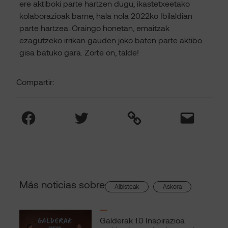
ere aktiboki parte hartzen dugu, ikastetxeetako
kolaborazioak barne, hala nola 2022ko Ibilaldian
parte hartzea. Oraingo honetan, emaitzak
ezagutzeko irrikan gauden joko baten parte aktibo
gisa batuko gara. Zorte on, talde!
Compartir:
Facebook
Twitter
Link
Mail
Más noticias sobre
, 
Albisteak
Askora
Galderak 1.0 Inspirazioa