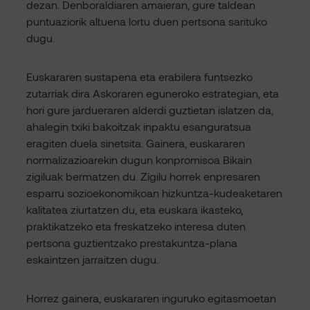
dezan. Denboraldiaren amaieran, gure taldean
puntuaziorik altuena lortu duen pertsona sarituko
dugu.
Euskararen sustapena eta erabilera funtsezko
zutarriak dira Askoraren eguneroko estrategian, eta
hori gure jardueraren alderdi guztietan islatzen da,
ahalegin txiki bakoitzak inpaktu esanguratsua
eragiten duela sinetsita. Gainera, euskararen
normalizazioarekin dugun konpromisoa Bikain
zigiluak bermatzen du. Zigilu horrek enpresaren
esparru sozioekonomikoan hizkuntza-kudeaketaren
kalitatea ziurtatzen du, eta euskara ikasteko,
praktikatzeko eta freskatzeko interesa duten
pertsona guztientzako prestakuntza-plana
eskaintzen jarraitzen dugu.
Horrez gainera, euskararen inguruko egitasmoetan