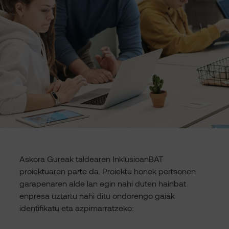
Askora Gureak taldearen InklusioanBAT
proiektuaren parte da. Proiektu honek pertsonen
garapenaren alde lan egin nahi duten hainbat
enpresa uztartu nahi ditu ondorengo gaiak
identifikatu eta azpimarratzeko: