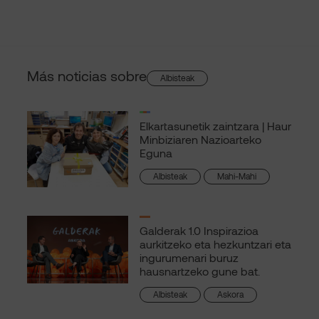
Más noticias sobre
Albisteak
Elkartasunetik zaintzara | Haur
Minbiziaren Nazioarteko
Eguna
Albisteak
Mahi-Mahi
Galderak 1.0 Inspirazioa
aurkitzeko eta hezkuntzari eta
ingurumenari buruz
hausnartzeko gune bat.
Albisteak
Askora