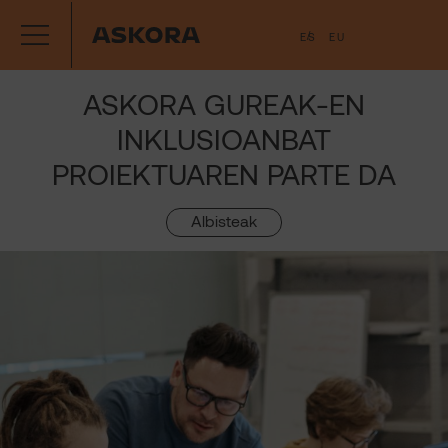
Joan
ES
EU
edukira
ASKORA GUREAK-EN
INKLUSIOANBAT
PROIEKTUAREN PARTE DA
Albisteak