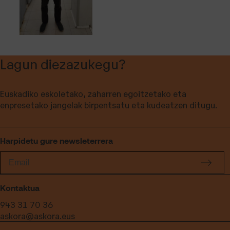
Lagun diezazukegu?
Euskadiko eskoletako, zaharren egoitzetako eta
enpresetako jangelak birpentsatu eta kudeatzen ditugu.
Harpidetu gure newsleterrera
Kontaktua
943 31 70 36
askora@askora.eus