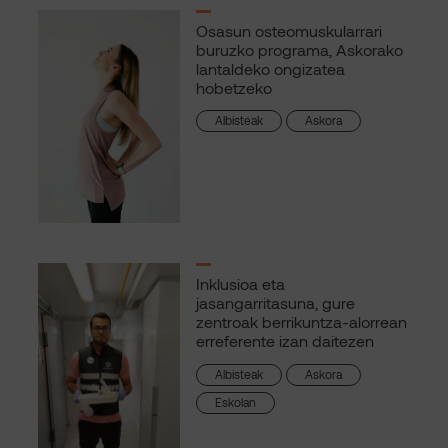
Osasun osteomuskularrari
buruzko programa, Askorako
lantaldeko ongizatea
hobetzeko
Albisteak
Askora
Inklusioa eta
jasangarritasuna, gure
zentroak berrikuntza-alorrean
erreferente izan daitezen
Albisteak
Askora
Eskolan