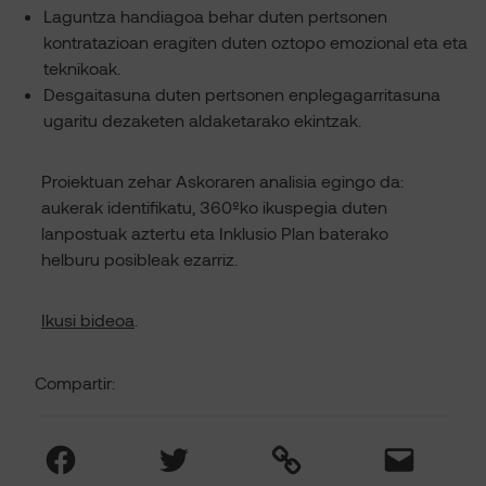
Laguntza handiagoa behar duten pertsonen
kontratazioan eragiten duten oztopo emozional eta eta
teknikoak.
Desgaitasuna duten pertsonen enplegagarritasuna
ugaritu dezaketen aldaketarako ekintzak.
Proiektuan zehar Askoraren analisia egingo da:
aukerak identifikatu, 360ºko ikuspegia duten
lanpostuak aztertu eta Inklusio Plan baterako
helburu posibleak ezarriz.
Ikusi bideoa
.
Compartir:
Facebook
Twitter
Link
Mail