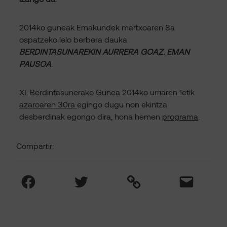
2014ko guneak Emakundek martxoaren 8a
ospatzeko lelo berbera dauka
BERDINTASUNAREKIN AURRERA GOAZ. EMAN
PAUSOA
.
XI. Berdintasunerako Gunea 2014ko
urriaren 1etik
azaroaren 30ra
egingo dugu non ekintza
desberdinak egongo dira, hona hemen
programa
.
Compartir:
Facebook
Twitter
Link
Mail