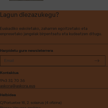
Lagun diezazukegu?
Euskadiko eskoletako, zaharren egoitzetako eta
enpresetako jangelak birpentsatu eta kudeatzen ditugu.
Harpidetu gure newsleterrera
Kontaktua
943 31 70 36
askora@askora.eus
Helbidea
C/Portuetxe 16, 2. solairua (4 ofizina)
Blanca Vinuesa eraikina