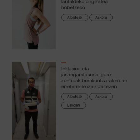
lantaldeko ongizatea
hobetzeko
Albisteak
Askora
Inklusioa eta
jasangarritasuna, gure
zentroak berrikuntza-alorrean
erreferente izan daitezen
Albisteak
Askora
Eskolan