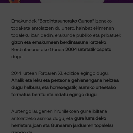
Emakundek
“
Berdintasunerako Gunea
” izeneko
topaketa antolatzen du urtero, hainbat ekimenen
topaleku izan dadin, erakunde publiko eta pribatuek
gizon eta emakumeen berdintasuna lortzeko
.
Berdintasunerako Gunea
2004 urtetatik ospatu
dugu.
2014. urtean Foroaren XI. edizioa egingo dugu.
Ahalik eta leku eta pertsona gehienengana heltzea
dugu helburu, eta horrexegatik, aurreko urteetako
formatua berritu eta aldatu egingo dugu
.
Aurtengo laugarren hiruhilekoan gune ibiltaria
antolatzeko asmoa dugu, eta
gure lurraldeko
herrietara joan eta Gunearen jardueren topaleku
izango da
.