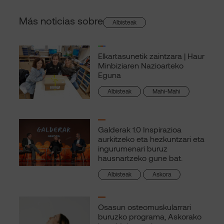
Más noticias sobre
Albisteak
Elkartasunetik zaintzara | Haur
Minbiziaren Nazioarteko
Eguna
Albisteak
Mahi-Mahi
Galderak 1.0 Inspirazioa
aurkitzeko eta hezkuntzari eta
ingurumenari buruz
hausnartzeko gune bat.
Albisteak
Askora
Osasun osteomuskularrari
buruzko programa, Askorako