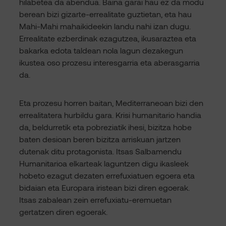
hilabetea da abendua. Baina garai hau ez da modu
berean bizi gizarte-errealitate guztietan, eta hau
Mahi-Mahi mahaikideekin landu nahi izan dugu.
Errealitate ezberdinak ezagutzea, ikusaraztea eta
bakarka edota taldean nola lagun dezakegun
ikustea oso prozesu interesgarria eta aberasgarria
da.
Eta prozesu horren baitan, Mediterraneoan bizi den
errealitatera hurbildu gara. Krisi humanitario handia
da, beldurretik eta pobreziatik ihesi, bizitza hobe
baten desioan beren bizitza arriskuan jartzen
dutenak ditu protagonista. Itsas Salbamendu
Humanitarioa elkarteak laguntzen digu ikasleek
hobeto ezagut dezaten errefuxiatuen egoera eta
bidaian eta Europara iristean bizi diren egoerak.
Itsas zabalean zein errefuxiatu-eremuetan
gertatzen diren egoerak.