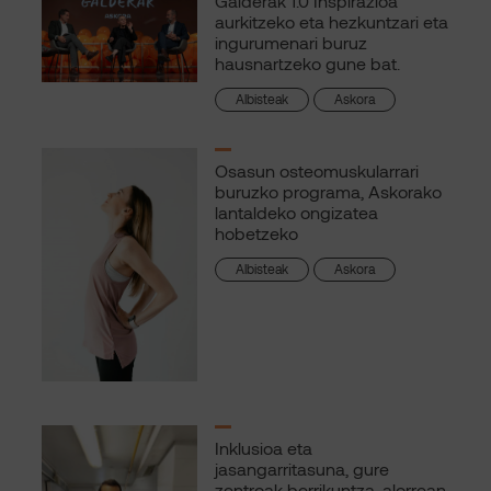
Galderak 1.0 Inspirazioa
aurkitzeko eta hezkuntzari eta
ingurumenari buruz
hausnartzeko gune bat.
Albisteak
Askora
Osasun osteomuskularrari
buruzko programa, Askorako
lantaldeko ongizatea
hobetzeko
Albisteak
Askora
Inklusioa eta
jasangarritasuna, gure
zentroak berrikuntza-alorrean