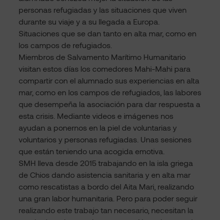
personas refugiadas y las situaciones que viven
durante su viaje y a su llegada a Europa.
Situaciones que se dan tanto en alta mar, como en
los campos de refugiados.
Miembros de Salvamento Marítimo Humanitario
visitan estos días los comedores Mahi-Mahi para
compartir con el alumnado sus experiencias en alta
mar, como en los campos de refugiados, las labores
que desempeña la asociación para dar respuesta a
esta crisis. Mediante videos e imágenes nos
ayudan a ponernos en la piel de voluntarias y
voluntarios y personas refugiadas. Unas sesiones
que están teniendo una acogida emotiva.
SMH lleva desde 2015 trabajando en la isla griega
de Chios dando asistencia sanitaria y en alta mar
como rescatistas a bordo del Aita Mari, realizando
una gran labor humanitaria. Pero para poder seguir
realizando este trabajo tan necesario, necesitan la