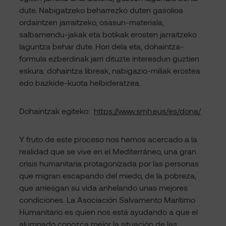
dute. Nabigatzeko beharrezko duten gasolioa
ordaintzen jarraitzeko, osasun-materiala,
salbamendu-jakak eta botikak erosten jarraitzeko
laguntza behar dute. Hori dela eta, dohaintza-
formula ezberdinak jarri dituzte interesdun guztien
eskura: dohaintza libreak, nabigazio-miliak erostea
edo bazkide-kuota helbideratzea.
Dohaintzak egiteko:
https://www.smh.eus/es/dona/
Y fruto de este proceso nos hemos acercado a la
realidad que se vive en el Mediterráneo, una gran
crisis humanitaria protagonizada por las personas
que migran escapando del miedo, de la pobreza,
que arriesgan su vida anhelando unas mejores
condiciones. La Asociación Salvamento Marítimo
Humanitario es quien nos está ayudando a que el
alumnado conozca mejor la situación de las