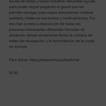
ayuda de todas y todos nosotros. Necesitan ayuda
para poder seguir pagando el gasoil que les
permite navegar, para seguir adquiriendo material
sanitario, chalecos salvavidas y medicamentos. Por
eso, han puesto a disposición de todas las
personas interesadas diferentes fórmulas de
donación: desde donaciones libres, la compra de
millas de navegación o la domiciliación de la cuota
de socio/a.
Para donar: https://www.smh.eus/es/dona/
￼ ￼