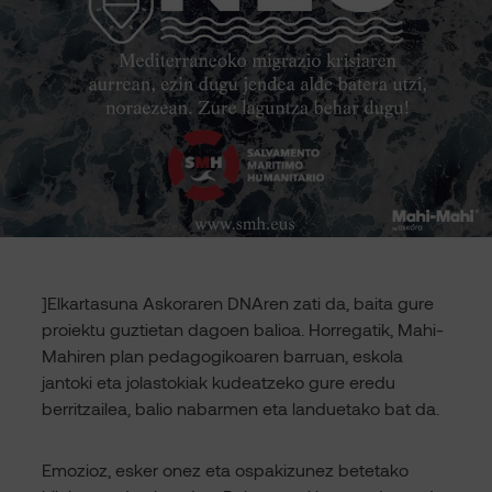
]Elkartasuna Askoraren DNAren zati da, baita gure
proiektu guztietan dagoen balioa. Horregatik, Mahi-
Mahiren plan pedagogikoaren barruan, eskola
jantoki eta jolastokiak kudeatzeko gure eredu
berritzailea, balio nabarmen eta landuetako bat da.
Emozioz, esker onez eta ospakizunez betetako