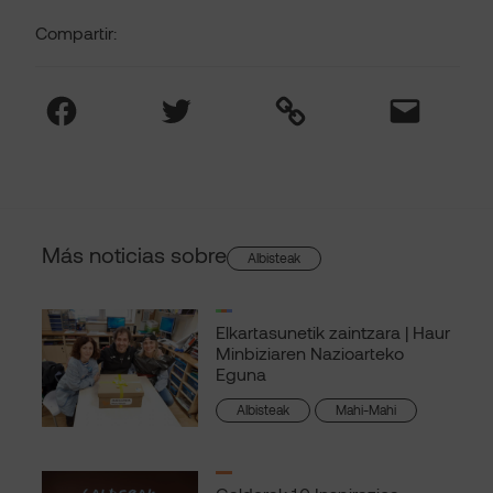
Compartir:
Facebook
Twitter
Link
Mail
Más noticias sobre
Albisteak
Elkartasunetik zaintzara | Haur
Minbiziaren Nazioarteko
Eguna
Albisteak
Mahi-Mahi