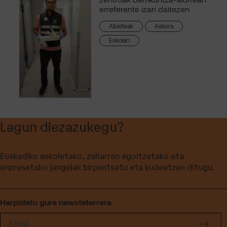
erreferente izan daitezen
Albisteak
Askora
Eskolan
Lagun diezazukegu?
Euskadiko eskoletako, zaharren egoitzetako eta
enpresetako jangelak birpentsatu eta kudeatzen ditugu.
Harpidetu gure newsleterrera