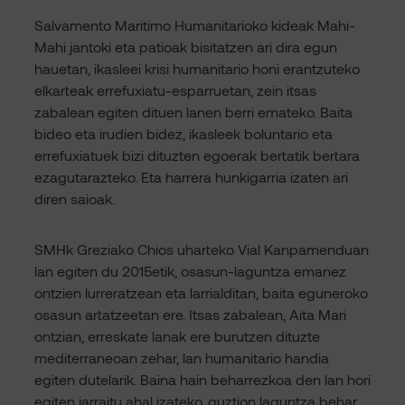
Salvamento Maritimo Humanitarioko kideak Mahi-
Mahi jantoki eta patioak bisitatzen ari dira egun
hauetan, ikasleei krisi humanitario honi erantzuteko
elkarteak errefuxiatu-esparruetan, zein itsas
zabalean egiten dituen lanen berri emateko. Baita
bideo eta irudien bidez, ikasleek boluntario eta
errefuxiatuek bizi dituzten egoerak bertatik bertara
ezagutarazteko. Eta harrera hunkigarria izaten ari
diren saioak.
SMHk Greziako Chios uharteko Vial Kanpamenduan
lan egiten du 2015etik, osasun-laguntza emanez
ontzien lurreratzean eta larrialditan, baita eguneroko
osasun artatzeetan ere. Itsas zabalean, Aita Mari
ontzian, erreskate lanak ere burutzen dituzte
mediterraneoan zehar, lan humanitario handia
egiten dutelarik. Baina hain beharrezkoa den lan hori
egiten jarraitu ahal izateko, guztion laguntza behar