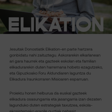
Jesuitak Donostiatik Elikation-en parte hartzera
gonbidatu nahi zaituztegu. Askorarekin elkarlanean
ari gara haurrek eta gazteek eskolan eta familian
elikadurarekin duten harremana hobeto ezagutzeko,
eta Gipuzkoako Foru Aldundiaren laguntza du
Elikadura Iraunkorraren Misioaren esparruan.
Proiektu honen helburua da euskal gazteek
elikadura osasungarria eta jasangarria izan dezaten
lagunduko duten estrategiak taxutzea, eskola-
ekosistemako eragile guztiak nahasiz.