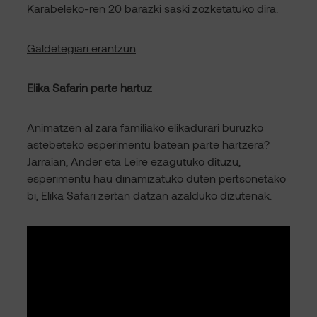
Karabeleko-ren 20 barazki saski zozketatuko dira.
Galdetegiari erantzun
Elika Safarin parte hartuz
Animatzen al zara familiako elikadurari buruzko
astebeteko esperimentu batean parte hartzera?
Jarraian, Ander eta Leire ezagutuko dituzu,
esperimentu hau dinamizatuko duten pertsonetako
bi, Elika Safari zertan datzan azalduko dizutenak.