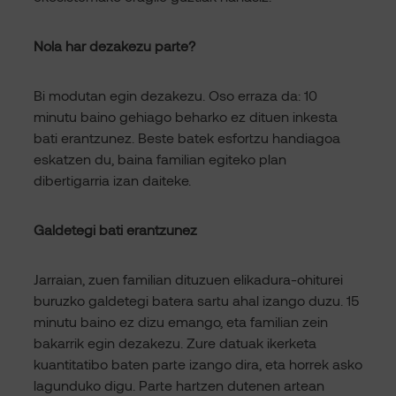
Nola har dezakezu parte?
Bi modutan egin dezakezu. Oso erraza da: 10
minutu baino gehiago beharko ez dituen inkesta
bati erantzunez. Beste batek esfortzu handiagoa
eskatzen du, baina familian egiteko plan
dibertigarria izan daiteke.
Galdetegi bati erantzunez
Jarraian, zuen familian dituzuen elikadura-ohiturei
buruzko galdetegi batera sartu ahal izango duzu. 15
minutu baino ez dizu emango, eta familian zein
bakarrik egin dezakezu. Zure datuak ikerketa
kuantitatibo baten parte izango dira, eta horrek asko
lagunduko digu. Parte hartzen dutenen artean