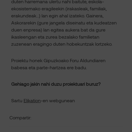
duten harremana ulertu nahi baitute, eskola-
ekosistemako eragileekin (irakasleak, familiak,
erakundeak…) lan egin ahal izateko. Gainera,
Askorarekin (gure jangela diseinatu eta kudeatzen
duen enpresa) lan egitea aukera bat da gure
ikasleengan eta zurea bezalako familietan
zuzenean eragingo duten hobekuntzak lortzeko.
Proiektu honek Gipuzkoako Foru Aldundiaren
babesa eta parte-hartzea ere badu.
Gehiago jakin nahi duzu proiektuari buruz?
Sartu
Elikation
-en webgunean
Compartir: