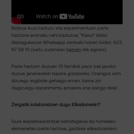
Bideoa ikusi baduzu eta esperimentuan parte
hartzera animatu nahi baduzue, “Kaixo” idatzi
diezagukezue Whatsapp zenbaki honen bidez: 623
97 58 10 (sartu zuzenean
hemen
klik eginez).
Parte hartzen duzuen 10 familiok pack bat jasoko
duzue, janariarekin topera gozatzeko. Oraingoz ezin
dizuegu argibide gehiago eman, baina zin
dagizuegu esperimentu amaiera ona izango dela!
Zergatik kolaboratzen dugu Elikationekin?
Gure ikastetxearentzat estrategikoa da horrelako
ekimenetan parte hartzea, gazteek elikadurarekin