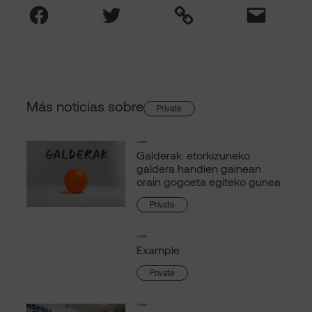
Facebook
Twitter
Link
Mail
Más noticias sobre
Private
Galderak: etorkizuneko
galdera handien gainean
orain gogoeta egiteko gunea
Private
Example
Private