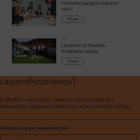
Honelako jangela bat izan
nahi?
Private
Larramendi Ikastola:
Arrakasta-kasua
Private
Lagun diezazukegu?
Euskadiko eskoletako, zaharren egoitzetako eta
enpresetako jangelak birpentsatu eta kudeatzen ditugu.
Harpidetu gure newsleterrera