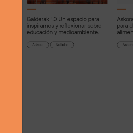
Galderak 1.0 Un espacio para
Askora
inspirarnos y reflexionar sobre
para d
educación y medioambiente.
alimen
Askora
Noticias
Askor