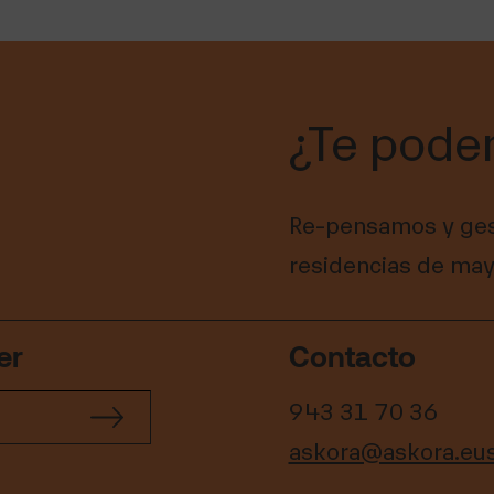
¿Te pode
Re-pensamos y ges
residencias de may
er
Contacto
943 31 70 36
askora@askora.eu