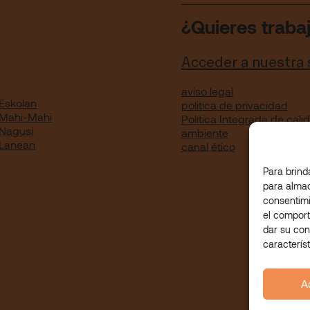
¿Quieres traba
Acceder a nuestra
aviso legal
Eskolan
politica de privacidad
 Mahi-Mahi
Política Integrada de cal
 Nagusi
ambiente
 Lanean
canal ético
Para brind
para almac
consentimi
el comport
dar su con
caracterís
A