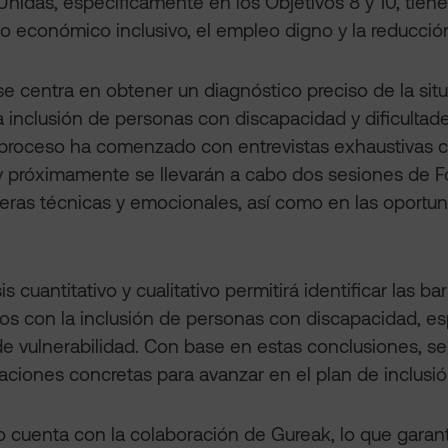
nidas, específicamente en los Objetivos 8 y 10, tien
o económico inclusivo, el empleo digno y la reducció
se centra en obtener un diagnóstico preciso de la sit
a inclusión de personas con discapacidad y dificulta
l proceso ha comenzado con entrevistas exhaustivas co
y próximamente se llevarán a cabo dos sesiones de F
reras técnicas y emocionales, así como en las oportu
is cuantitativo y cualitativo permitirá identificar las b
os con la inclusión de personas con discapacidad, e
de vulnerabilidad. Con base en estas conclusiones, s
iones concretas para avanzar en el plan de inclusió
o cuenta con la colaboración de Gureak, lo que garant