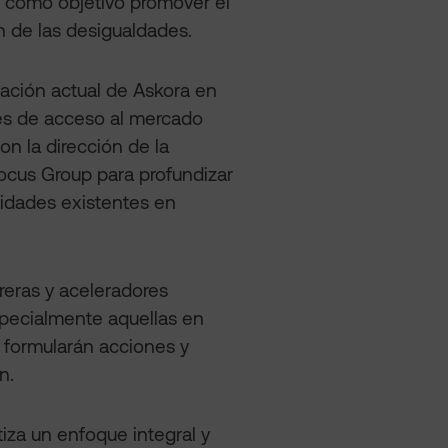
e como objetivo promover el
n de las desigualdades.
uación actual de Askora en
des de acceso al mercado
n la dirección de la
ocus Group para profundizar
nidades existentes en
arreras y aceleradores
specialmente aquellas en
e formularán acciones y
n.
iza un enfoque integral y