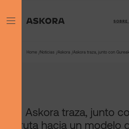
Saltar
al
contenido
SOBRE
Home
Noticias
Askora
Askora traza, junto con Gureak
/
/
/
Askora traza, junto c
ruta hacia un modelo 