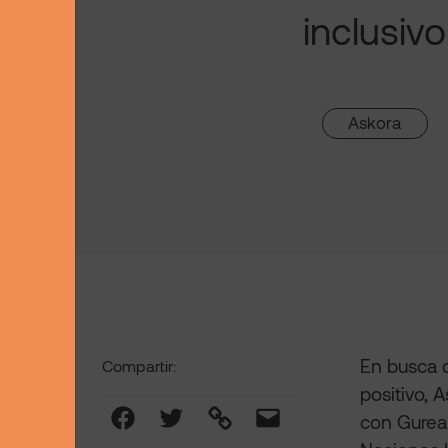
inclusivo
Askora
En busca d
Compartir:
positivo, 
Facebook
Twitter
Link
Mail
con Gureak