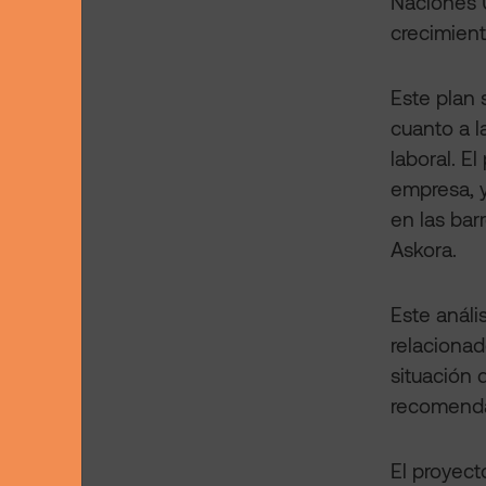
Naciones U
crecimient
Este plan 
cuanto a l
laboral. E
empresa, 
en las bar
Askora.
Este anális
relacionad
situación 
recomendac
El proyect