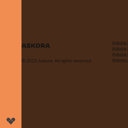
Askora 
Askora
Askora
Askora
© 2023 Askora. All rights reserved.