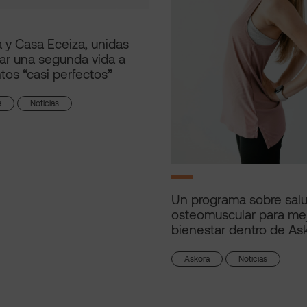
 y Casa Eceiza, unidas
ar una segunda vida a
tos “casi perfectos”
a
Noticias
Un programa sobre sal
osteomuscular para mej
bienestar dentro de As
Askora
Noticias