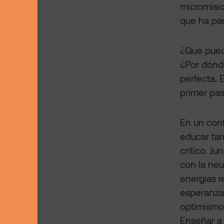
micromisio
que ha par
¿Qué pued
¿Por dónde
perfecta.
primer pas
En un cont
educar tam
crítico. J
con la neu
energías 
esperanza,
optimismo
Enseñar a 