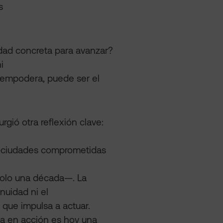
s
dad concreta para avanzar?
i
 empodera, puede ser el
gió otra reflexión clave:
e —ciudades comprometidas
solo una década—. La
nuidad ni el
que impulsa a actuar.
rla en acción es hoy una