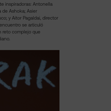
e inspiradoras: Antonella
 de Ashoka; Asier
o; y Aitor Pagaldai, director
 encuentro se articuló
n reto complejo que
iano.