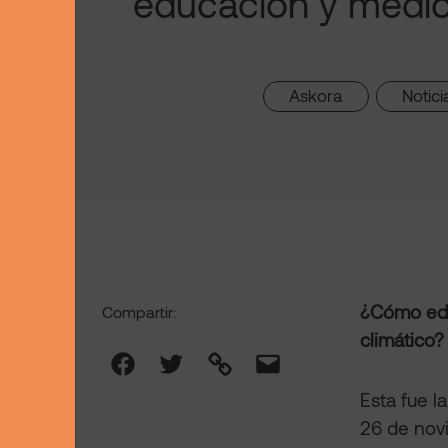
educación y medi
Askora
Notici
, 
¿Cómo edu
Compartir:
climático?
Facebook
Twitter
Link
Mail
Esta fue l
26 de novi