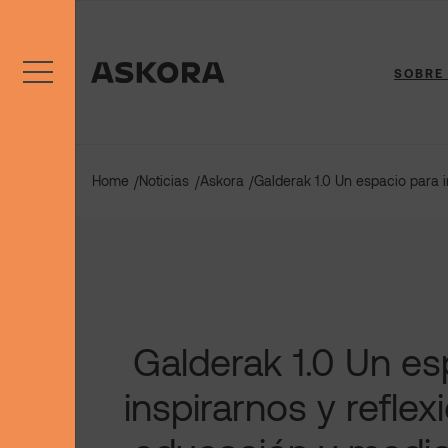
Saltar
al
contenido
SOBRE
Home
Noticias
Askora
Galderak 1.0 Un espacio para 
/
/
/
Galderak 1.0 Un es
inspirarnos y reflex