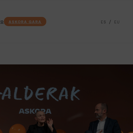
TO
ASKORA GARA
ES
EU