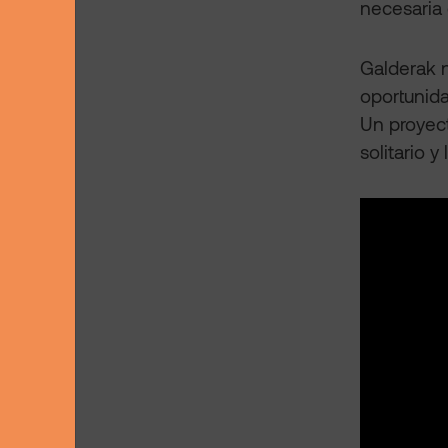
necesaria 
Galderak n
oportunida
Un proyect
solitario 