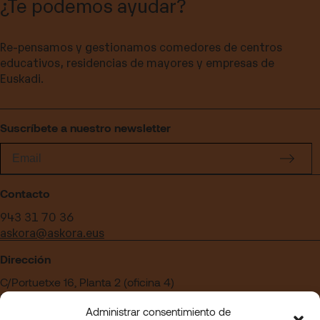
¿Te podemos ayudar?
Re-pensamos y gestionamos comedores de centros
educativos, residencias de mayores y empresas de
Euskadi.
Suscríbete a nuestro newsletter
Contacto
943 31 70 36
askora@askora.eus
Dirección
C/Portuetxe 16, Planta 2 (oficina 4)
Edificio Blanca Vinuesa
Administrar consentimiento de
20018 San Sebastián – Gipuzkoa