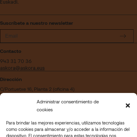
Euskadi.
Suscríbete a nuestro newsletter
Contacto
943 31 70 36
askora@askora.eus
Dirección
C/Portuetxe 16, Planta 2 (oficina 4)
Edificio Blanca Vinuesa
Administrar consentimiento de
20018 San Sebastián – Gipuzkoa
cookies
Para brindar las mejores experiencias, utilizamos tecnologías
¿Quieres trabajar en Askora?
como cookies para almacenar y/o acceder a la información del
Acceder a nuestra sección de empleo
dispositivo. El consentimiento para estas tecnologías nos