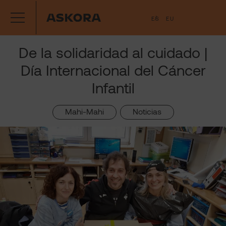
Saltar
ES
EU
al
contenido
De la solidaridad al cuidado |
Día Internacional del Cáncer
Infantil
Mahi-Mahi
, 
Noticias