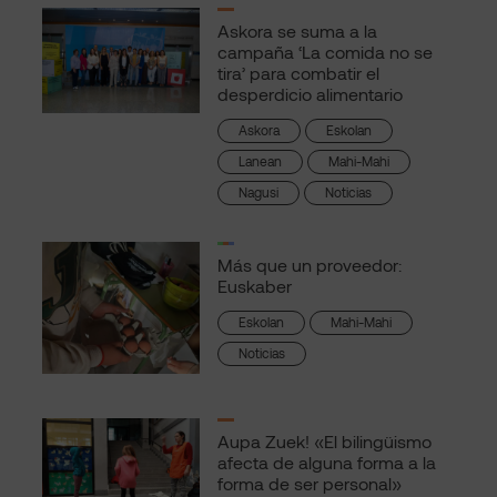
Askora se suma a la
campaña ‘La comida no se
tira’ para combatir el
desperdicio alimentario
Askora
Eskolan
Lanean
Mahi-Mahi
Nagusi
Noticias
Más que un proveedor:
Euskaber
Eskolan
Mahi-Mahi
Noticias
Aupa Zuek! «El bilingüismo
afecta de alguna forma a la
forma de ser personal»