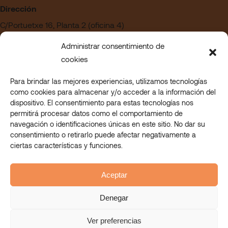
Dirección
C/Portuetxe 16, Planta 2 (oficina 4)
Edificio Blanca Vinuesa
Administrar consentimiento de
20018 San Sebastián – Gipuzkoa
cookies
Para brindar las mejores experiencias, utilizamos tecnologías
¿Quieres trabajar en Askora?
como cookies para almacenar y/o acceder a la información del
Acceder a nuestra sección de empleo
dispositivo. El consentimiento para estas tecnologías nos
permitirá procesar datos como el comportamiento de
navegación o identificaciones únicas en este sitio. No dar su
consentimiento o retirarlo puede afectar negativamente a
© 2023 Askora. All rights reserved.
ciertas características y funciones.
Askora Eskolan
Askora Mahi-Mahi
Askora Nagusi
Aceptar
Askora Lanean
aviso legal
Denegar
politica de privacidad
Política Integrada de calidad y medio ambiente
Ver preferencias
canal ético