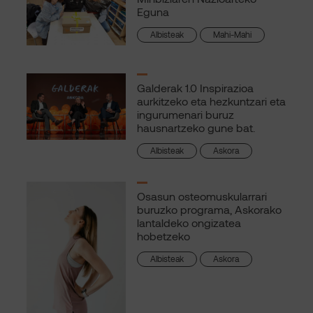
Eguna
Albisteak
Mahi-Mahi
Galderak 1.0 Inspirazioa
aurkitzeko eta hezkuntzari eta
ingurumenari buruz
hausnartzeko gune bat.
Albisteak
Askora
Osasun osteomuskularrari
buruzko programa, Askorako
lantaldeko ongizatea
hobetzeko
Albisteak
Askora