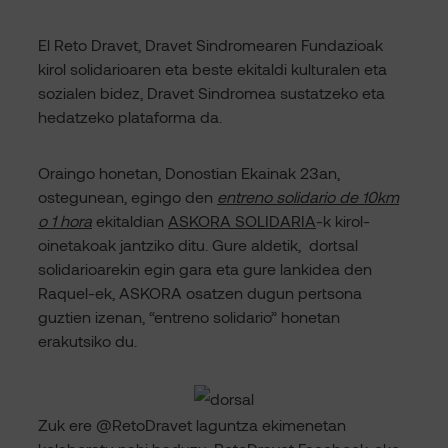
El Reto Dravet, Dravet Sindromearen Fundazioak
kirol solidarioaren eta beste ekitaldi kulturalen eta
sozialen bidez, Dravet Sindromea sustatzeko eta
hedatzeko plataforma da.
Oraingo honetan, Donostian Ekainak 23an,
ostegunean, egingo den
entreno solidario de 10km
o 1 hora
ekitaldian
ASKORA SOLIDARIA
-k kirol-
oinetakoak jantziko ditu. Gure aldetik, dortsal
solidarioarekin egin gara eta gure lankidea den
Raquel-ek, ASKORA osatzen dugun pertsona
guztien izenan, “entreno solidario” honetan
erakutsiko du.
Zuk ere @RetoDravet laguntza ekimenetan