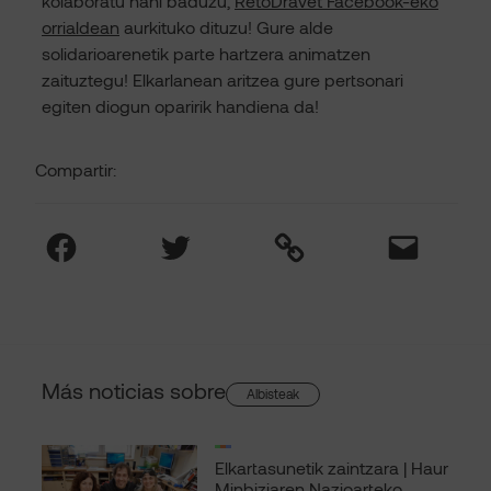
kolaboratu nahi baduzu,
RetoDravet Facebook-eko
orrialdean
aurkituko dituzu! Gure alde
solidarioarenetik parte hartzera animatzen
zaituztegu! Elkarlanean aritzea gure pertsonari
egiten diogun oparirik handiena da!
Compartir:
Facebook
Twitter
Link
Mail
Más noticias sobre
Albisteak
Elkartasunetik zaintzara | Haur
Minbiziaren Nazioarteko