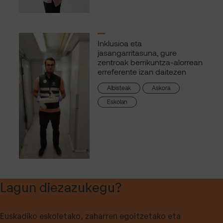
Inklusioa eta
jasangarritasuna, gure
zentroak berrikuntza-alorrean
erreferente izan daitezen
Albisteak
Askora
Eskolan
Lagun diezazukegu?
Euskadiko eskoletako, zaharren egoitzetako eta