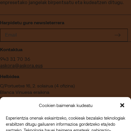
enpresetako jangelak birpentsatu eta kudeatzen ditugu.
Harpidetu gure newsleterrera
Kontaktua
943 31 70 36
askora@askora.eus
Helbidea
C/Portuetxe 16, 2. solairua (4 ofizina)
Blanca Vinuesa eraikina
20018 Donostia – Gipuzkoa
Cookien baimenak kudeatu
Esperientzia onenak eskaintzeko, cookieak bezalako teknologiak
Askoran lan egin nahi duzu?
erabiltzen ditugu gailuaren informazioa gordetzeko eta/edo
Sartu gure enplegu gunera
sartzeko. Teknologia hauei baimena emateak, nabigazio-