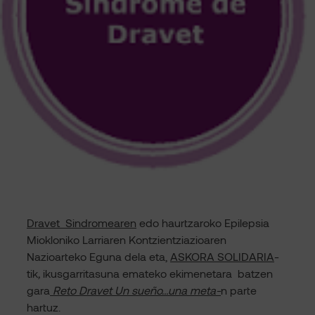
Dravet Sindromearen
edo haurtzaroko Epilepsia
Miokloniko Larriaren Kontzientziazioaren
Nazioarteko Eguna dela eta,
ASKORA SOLIDARIA
-
tik
,
ikusgarritasuna emateko ekimenetara batzen
gara
Reto Dravet Un sueño…una meta-
n parte
hartuz.