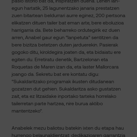
pasio istorio bat da, inspiratzen duena. Lehen lan-
egun hartatik, 25 lagunentzako janaria prestatzen
zuen bitartean beldurrari aurre eginez, 200 pertsona
elikatzen dituen tailer bat eman arte, bere eboluzioa
harrigarria da. Bete beharreko ordutegirik ez duen
arren, Anabel gaur egun “lanpetuta” sentitzen da
bere bizitza betetzen duten jarduerekin. Pasierak
gogoko ditu, kiroldegira joaten da, eta bidaiatu ere
egiten du. Erretiratu denetik, Bartzelonan eta
Roquetas de Maren izan da, eta laster Mallorcara
joango da. Sekretu bat ere kontatu digu:
“Sukaldaritzako programak ikusten ditudanean
gozatzen dut gehien. Sukaldaritza asko gustatzen
zait, eta ez litzaidake inportako tarteka horrelako
tailerretan parte hartzea, nire burua aktibo
mantentzeko”.
Anabelek mezu baliotsu batekin ixten du etapa hau
hurrengo belaunaldientzat: dedikazioaren garrantzia