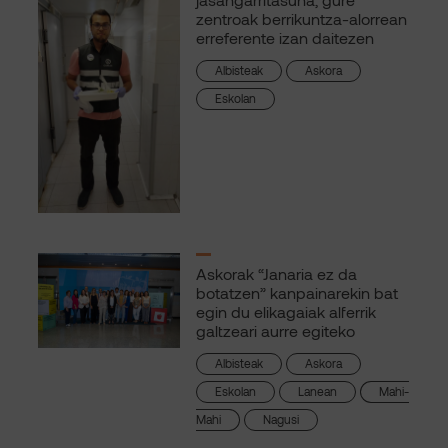
zentroak berrikuntza-alorrean
erreferente izan daitezen
Albisteak
Askora
Eskolan
Askorak “Janaria ez da
botatzen” kanpainarekin bat
egin du elikagaiak alferrik
galtzeari aurre egiteko
Albisteak
Askora
Eskolan
Lanean
Mahi-
Mahi
Nagusi