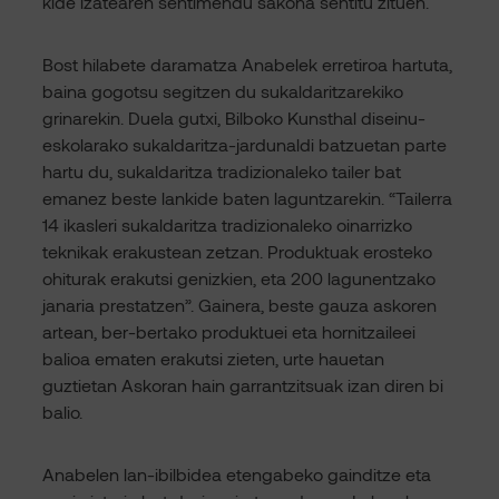
kide izatearen sentimendu sakona sentitu zituen.
Bost hilabete daramatza Anabelek erretiroa hartuta,
baina gogotsu segitzen du sukaldaritzarekiko
grinarekin. Duela gutxi, Bilboko Kunsthal diseinu-
eskolarako sukaldaritza-jardunaldi batzuetan parte
hartu du, sukaldaritza tradizionaleko tailer bat
emanez beste lankide baten laguntzarekin. “Tailerra
14 ikasleri sukaldaritza tradizionaleko oinarrizko
teknikak erakustean zetzan. Produktuak erosteko
ohiturak erakutsi genizkien, eta 200 lagunentzako
janaria prestatzen”. Gainera, beste gauza askoren
artean, ber-bertako produktuei eta hornitzaileei
balioa ematen erakutsi zieten, urte hauetan
guztietan Askoran hain garrantzitsuak izan diren bi
balio.
Anabelen lan-ibilbidea etengabeko gainditze eta