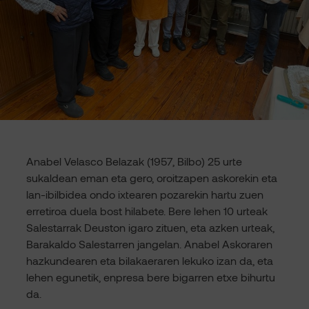
Anabel Velasco Belazak (1957, Bilbo) 25 urte
sukaldean eman eta gero, oroitzapen askorekin eta
lan-ibilbidea ondo ixtearen pozarekin hartu zuen
erretiroa duela bost hilabete. Bere lehen 10 urteak
Salestarrak Deuston igaro zituen, eta azken urteak,
Barakaldo Salestarren jangelan. Anabel Askoraren
hazkundearen eta bilakaeraren lekuko izan da, eta
lehen egunetik, enpresa bere bigarren etxe bihurtu
da.