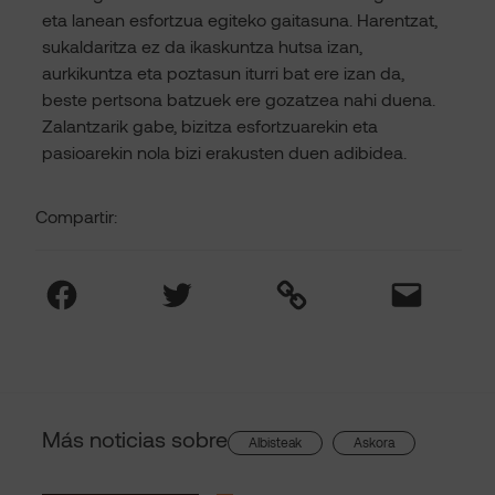
eta lanean esfortzua egiteko gaitasuna. Harentzat,
sukaldaritza ez da ikaskuntza hutsa izan,
aurkikuntza eta poztasun iturri bat ere izan da,
beste pertsona batzuek ere gozatzea nahi duena.
Zalantzarik gabe, bizitza esfortzuarekin eta
pasioarekin nola bizi erakusten duen adibidea.
Compartir:
Facebook
Twitter
Link
Mail
Más noticias sobre
, 
Albisteak
Askora