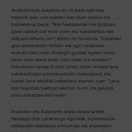
Anabelentzat, sukaldea ez da bere ogibidea
bakarrik izan, une zailetan izan duen pasioa eta
babeslekua baizik. “Nire hastapenak nire bizitzako
garai zailekin bat etorri ziren, eta sukaldaritza nire
salbazio bihurtu zen”, aitortu du hunkituta. “Sukaldari
gisa estreinatzen nintzen eta egin nezakeela
erakutsi nahi nuen. Ahalegin guztiak egiten nituen
dena ondo atera zedin, beti maila ona emateko”.
Hobetzeko nahiak 5 urtez eman zituen Anabel lana
sukaldaritzako prestakuntzekin bateratzera, eta
horrek bere teknikak hobetzera eraman zuen. “Lana
nire negozioa bailitzan ulertzen nuen, eta gauzak
ondo ateratzea nahi nuen”.
Anabelen eta Askoraren arteko lotura lanetik
haratago doa. Lehenengo egunetik, zuzendaritza-
taldearekin kidetasun pertsonala eta enpresako