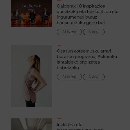
Galderak 1.0 Inspirazioa
aurkitzeko eta hezkuntzari eta
ingurumenari buruz
hausnartzeko gune bat.
Albisteak
Askora
Osasun osteomuskularrari
buruzko programa, Askorako
lantaldeko ongizatea
hobetzeko
Albisteak
Askora
Inklusioa eta
jasangarritasuna, gure