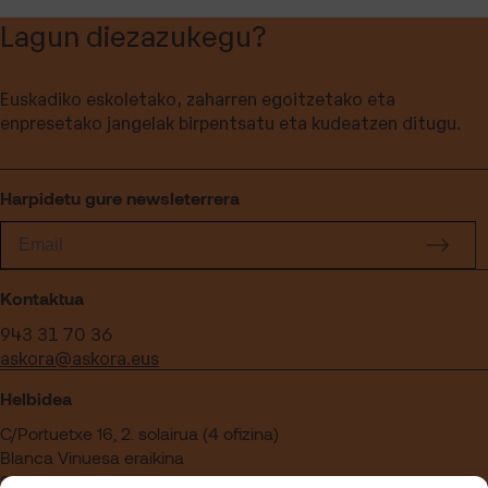
Lagun diezazukegu?
Euskadiko eskoletako, zaharren egoitzetako eta
enpresetako jangelak birpentsatu eta kudeatzen ditugu.
Harpidetu gure newsleterrera
Kontaktua
943 31 70 36
askora@askora.eus
Helbidea
C/Portuetxe 16, 2. solairua (4 ofizina)
Blanca Vinuesa eraikina
20018 Donostia – Gipuzkoa