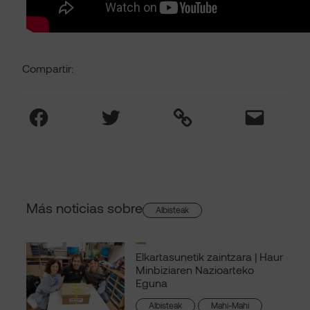
Compartir:
Facebook
Twitter
Link
Mail
Más noticias sobre
Albisteak
Elkartasunetik zaintzara | Haur
Minbiziaren Nazioarteko
Eguna
Albisteak
Mahi-Mahi