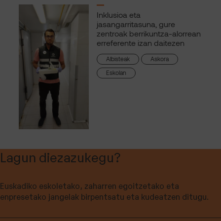
Inklusioa eta
jasangarritasuna, gure
zentroak berrikuntza-alorrean
erreferente izan daitezen
Albisteak
Askora
Eskolan
Lagun diezazukegu?
Euskadiko eskoletako, zaharren egoitzetako eta
enpresetako jangelak birpentsatu eta kudeatzen ditugu.