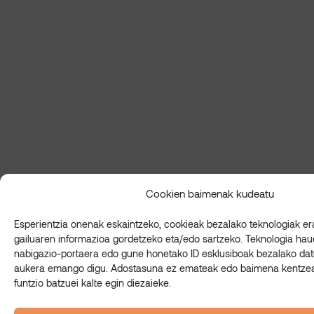
Cookien baimenak kudeatu
Esperientzia onenak eskaintzeko, cookieak bezalako teknologiak era
gailuaren informazioa gordetzeko eta/edo sartzeko. Teknologia ha
nabigazio-portaera edo gune honetako ID esklusiboak bezalako da
aukera emango digu. Adostasuna ez emateak edo baimena kentzea
funtzio batzuei kalte egin diezaieke.