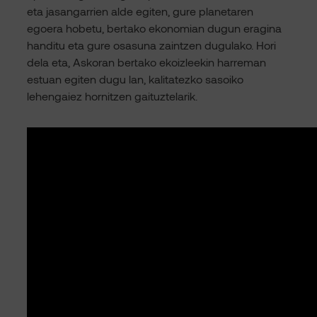
eta jasangarrien alde egiten, gure planetaren
egoera hobetu, bertako ekonomian dugun eragina
handitu eta gure osasuna zaintzen dugulako. Hori
dela eta, Askoran bertako ekoizleekin harreman
estuan egiten dugu lan, kalitatezko sasoiko
lehengaiez hornitzen gaituztelarik.