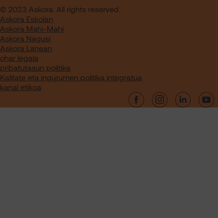
© 2023 Askora. All rights reserved.
Askora Eskolan
Askora Mahi-Mahi
Askora Nagusi
Askora Lanean
ohar legala
pribatutasun politika
Kalitate eta ingurumen politika integratua
kanal etikoa