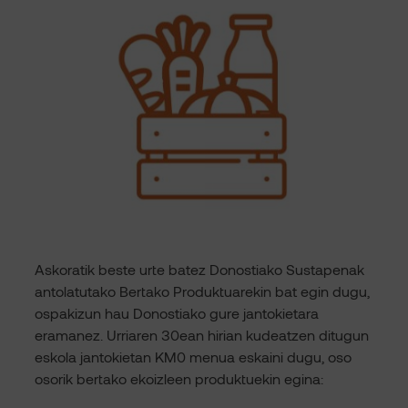
Askoratik beste urte batez Donostiako Sustapenak
antolatutako Bertako Produktuarekin bat egin dugu,
ospakizun hau Donostiako gure jantokietara
eramanez. Urriaren 30ean hirian kudeatzen ditugun
eskola jantokietan KM0 menua eskaini dugu, oso
osorik bertako ekoizleen produktuekin egina: