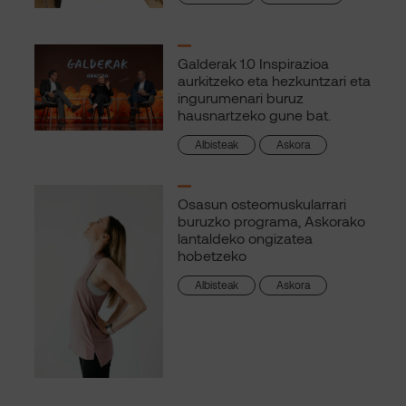
Galderak 1.0 Inspirazioa
aurkitzeko eta hezkuntzari eta
ingurumenari buruz
hausnartzeko gune bat.
Albisteak
Askora
Osasun osteomuskularrari
buruzko programa, Askorako
lantaldeko ongizatea
hobetzeko
Albisteak
Askora