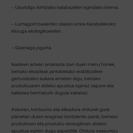
– Usurbilgo Aintziako kalabazekin egindako krema.
– Lumagorri baserriko oilasko errea Karabelekoko
letxuga ekologikoarekin.
– Goenaga jogurta.
Ikasleen artean arrakasta izan duen menu honek,
bertako ekoizleak jantokietako erabiltzaileei
gerturatzeko aukera ematen digu, bertako
produktuaren aldeko apustua eginez zapore eta
kalitatea bermaturik dugula irakatsiz.
Askoran, kontsumo eta elikadura ohiturek gure
planetan duten eraginaz kontziente izanik, bertako
produktuen eta produktu ekologikoen aldeko
apustua egiten dugu aspalditik. Ohitura osasuntsu