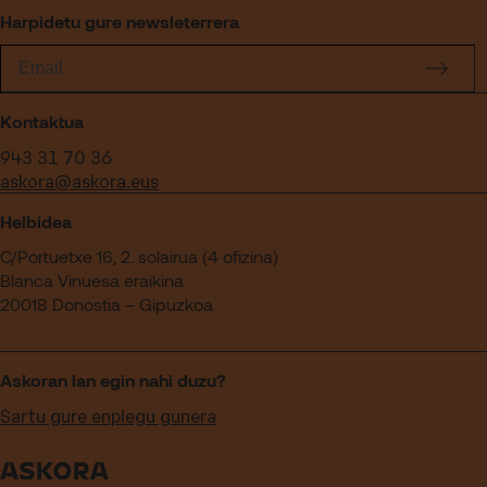
Harpidetu gure newsleterrera
Kontaktua
943 31 70 36
askora@askora.eus
Helbidea
C/Portuetxe 16, 2. solairua (4 ofizina)
Blanca Vinuesa eraikina
20018 Donostia – Gipuzkoa
Askoran lan egin nahi duzu?
Sartu gure enplegu gunera