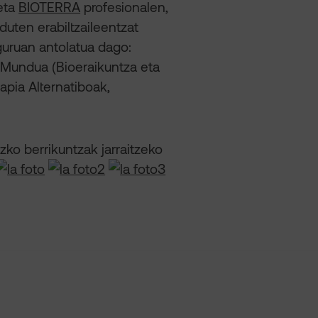
 eta
BIOTERRA
profesionalen,
uten erabiltzaileentzat
guruan antolatua dago:
t Mundua (Bioeraikuntza eta
apia Alternatiboak,
zko berrikuntzak jarraitzeko