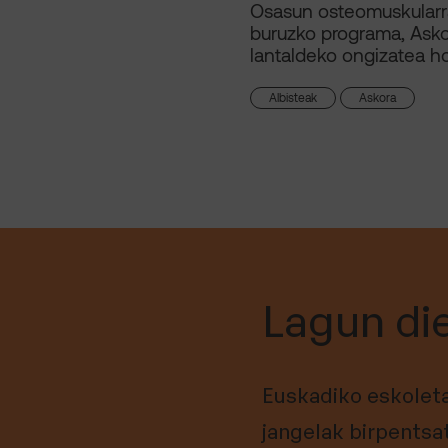
Osasun osteomuskularr
buruzko programa, Ask
lantaldeko ongizatea h
Albisteak
Askora
Lagun di
Euskadiko eskoleta
jangelak birpentsa