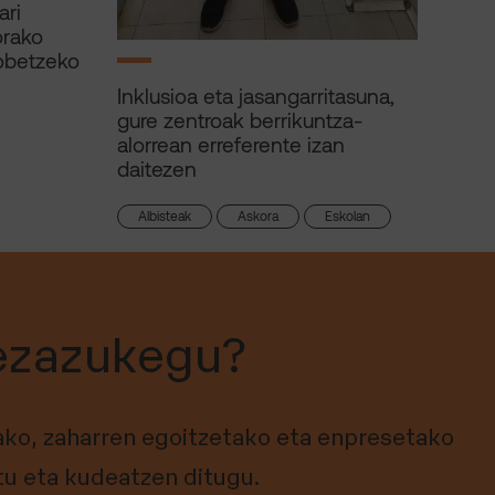
ari
orako
obetzeko
Inklusioa eta jasangarritasuna,
gure zentroak berrikuntza-
alorrean erreferente izan
daitezen
Albisteak
Askora
Eskolan
ezazukegu?
ko, zaharren egoitzetako eta enpresetako
tu eta kudeatzen ditugu.