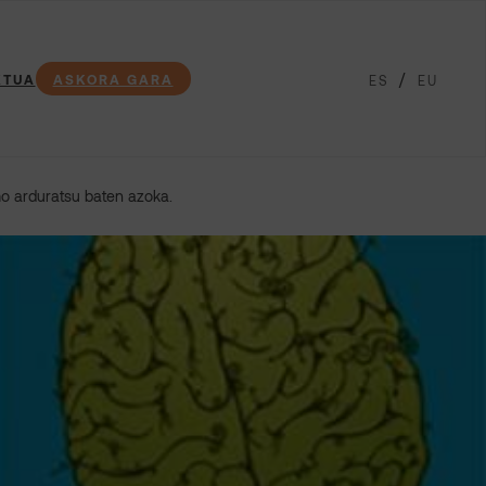
KTUA
ASKORA GARA
ES
EU
mo arduratsu baten azoka.