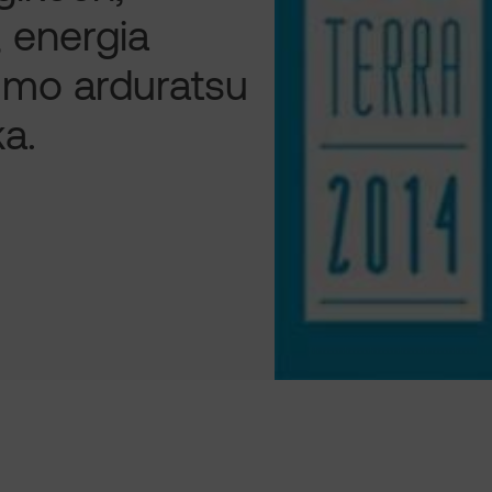
, energia
sumo arduratsu
a.