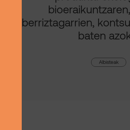
bioeraikuntzaren
berriztagarrien, kont
baten azok
Albisteak