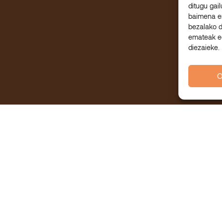
ditugu gai
baimena e
bezalako 
emateak ed
diezaieke.
O