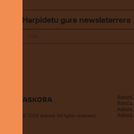
Harpidetu gure newsleterrera
Askora 
Askora
Askora
Askora
© 2023 Askora. All rights reserved.