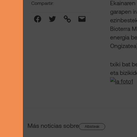
Ekainaren 
Compartir:
garapen ir
Facebook
Twitter
Link
Mail
ezinbestek
Bioterra M
energia be
Ongizatea)
txiki bat 
eta biziki
Más noticias sobre
Albisteak