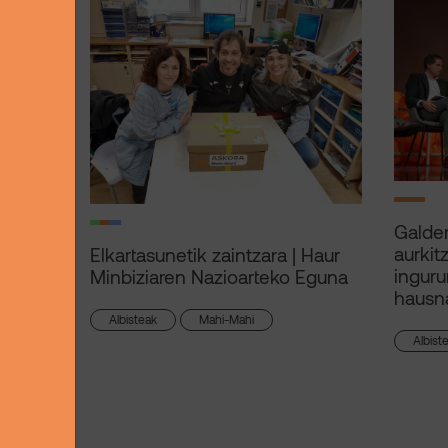
Galder
aurkit
Elkartasunetik zaintzara | Haur
inguru
Minbiziaren Nazioarteko Eguna
hausna
Albisteak
Mahi-Mahi
Albist