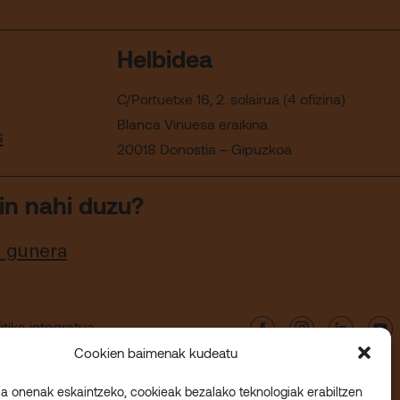
Helbidea
C/Portuetxe 16, 2. solairua (4 ofizina)
Blanca Vinuesa eraikina
s
20018 Donostia – Gipuzkoa
in nahi duzu?
u gunera
itika integratua
Cookien baimenak kudeatu
ia onenak eskaintzeko, cookieak bezalako teknologiak erabiltzen