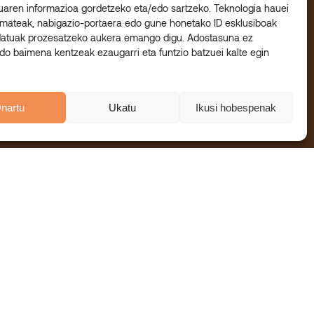
luaren informazioa gordetzeko eta/edo sartzeko. Teknologia hauei
mateak, nabigazio-portaera edo gune honetako ID esklusiboak
datuak prozesatzeko aukera emango digu. Adostasuna ez
o baimena kentzeak ezaugarri eta funtzio batzuei kalte egin
nartu
Ukatu
Ikusi hobespenak