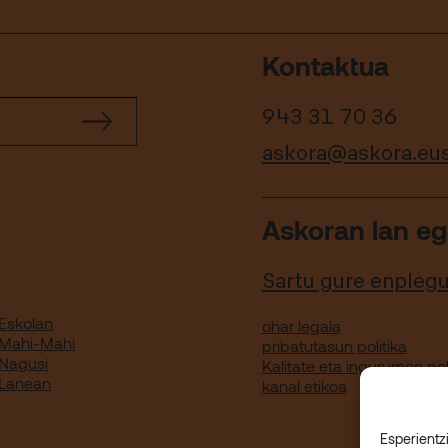
Kontaktua
943 31 70 36
askora@askora.eu
Askoran lan eg
Sartu gure enpleg
Eskolan
ohar legala
 Mahi-Mahi
pribatutasun politika
 Nagusi
Kalitate eta ingurumen pol
 Lanean
kanal etikoa
Esperientz