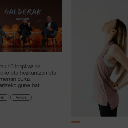
ak 1.0 Inspirazioa
zeko eta hezkuntzari eta
menari buruz
rtzeko gune bat.
eak
Askora