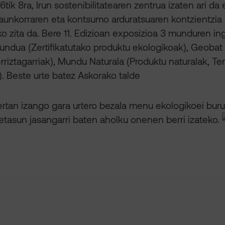
6tik 8ra, Irun sostenibilitatearen zentrua izaten ari da
aunkorraren eta kontsumo arduratsuaren kontzientzia d
o zita da. Bere 11. Edizioan exposizioa 3 munduren in
undua (Zertifikatutako produktu ekologikoak), Geoba
rriztagarriak), Mundu Naturala (Produktu naturalak, Ter
. Beste urte batez Askorako talde
bertan izango gara urtero bezala menu ekologikoei buru
detasun jasangarri baten aholku onenen berri izateko.