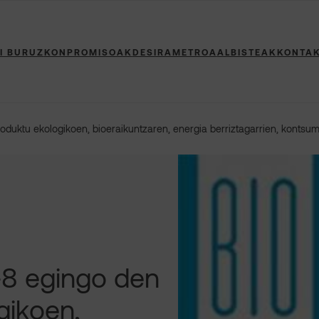
I BURUZ
KONPROMISOAK
DESIRAMETROA
ALBISTEAK
KONTA
duktu ekologikoen, bioeraikuntzaren, energia berriztagarrien, kontsu
-8 egingo den
gikoen,