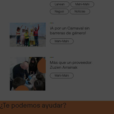
Lanean
Mahi-Mahi
Nagusi
Noticias
¡A por un Carnaval sin
barreras de género!
Mahi-Mahi
Más que un proveedor:
Zuzen Arrainak
Mahi-Mahi
¿Te podemos ayudar?