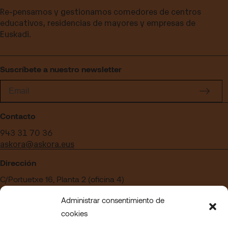
Re-pensamos y gestionamos comedores de centros
educativos, residencias de mayores y empresas de
Euskadi.
Suscríbete a nuestro newsletter
Contacto
943 31 70 36
askora@askora.eus
Dirección
C/Portuetxe 16, Planta 2 (oficina 4)
Edificio Blanca Vinuesa
Administrar consentimiento de
20018 San Sebastián – Gipuzkoa
cookies