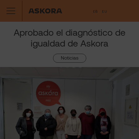
Saltar
ES
EU
al
contenido
Aprobado el diagnóstico de
igualdad de Askora
Noticias