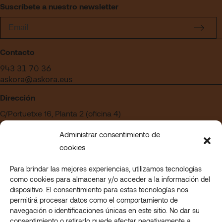
Suscríbete a nuestro newsletter
Contacto
943 31 70 36
askora@askora.eus
Dirección
C/Portuetxe 16, Planta 2 (oficina 4)
Edificio Blanca Vinuesa
Administrar consentimiento de
20018 San Sebastián – Gipuzkoa
cookies
Para brindar las mejores experiencias, utilizamos tecnologías
¿Quieres trabajar en Askora?
como cookies para almacenar y/o acceder a la información del
Acceder a nuestra sección de empleo
dispositivo. El consentimiento para estas tecnologías nos
permitirá procesar datos como el comportamiento de
navegación o identificaciones únicas en este sitio. No dar su
consentimiento o retirarlo puede afectar negativamente a