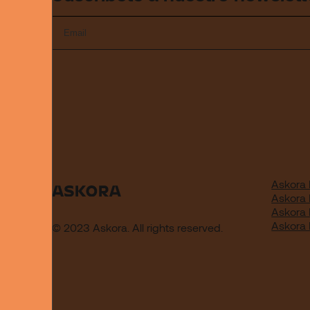
Askora 
Askora
Askora
Askora
© 2023 Askora. All rights reserved.