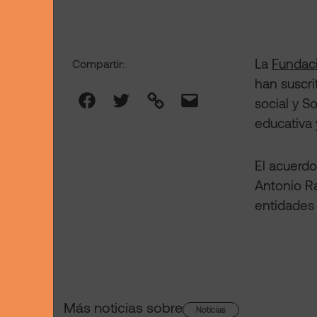
La
Fundac
Compartir:
han suscri
Facebook
Twitter
Link
Mail
social y S
educativa 
El acuerdo
Antonio R
entidades 
Más noticias sobre
Noticias