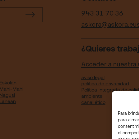
943 31 70 36
askora@askora.eu
¿Quieres traba
Acceder a nuestra
aviso legal
Eskolan
politica de privacidad
 Mahi-Mahi
Política Integrada de cal
 Nagusi
ambiente
 Lanean
canal ético
Para brind
para almac
consentimi
el comport