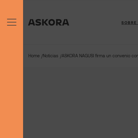
Saltar
al
contenido
SOBRE
Home
Noticias
ASKORA NAGUSI firma un convenio con 
/
/