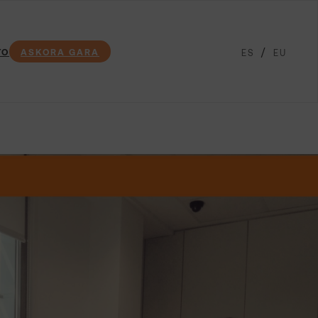
TO
ASKORA GARA
ES
EU