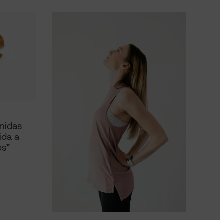
unidas
ida a
os”