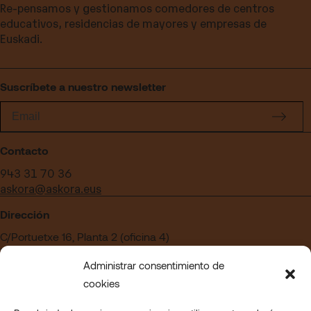
Re-pensamos y gestionamos comedores de centros
educativos, residencias de mayores y empresas de
Euskadi.
Suscríbete a nuestro newsletter
Contacto
943 31 70 36
askora@askora.eus
Dirección
C/Portuetxe 16, Planta 2 (oficina 4)
Edificio Blanca Vinuesa
Administrar consentimiento de
20018 San Sebastián – Gipuzkoa
cookies