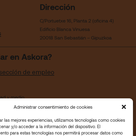
Dirección
C/Portuetxe 16, Planta 2 (oficina 4)
Edificio Blanca Vinuesa
s
20018 San Sebastián – Gipuzkoa
jar en Askora?
 sección de empleo
idad y medio
Administrar consentimiento de cookies
ar las mejores experiencias, utilizamos tecnologías como cookies
enar y/o acceder a la información del dispositivo. El
ento para estas tecnologías nos permitirá procesar datos como