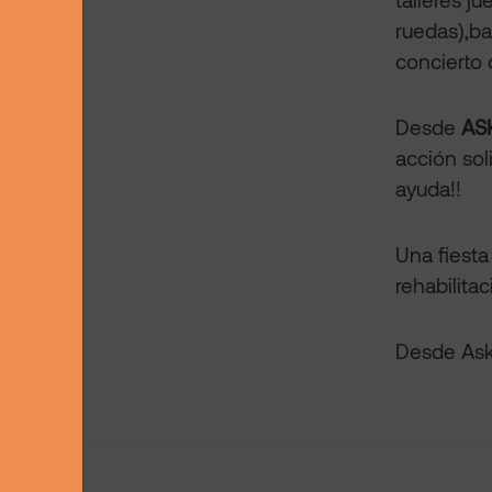
ruedas),ba
concierto
Desde
AS
acción sol
ayuda!!
Una fiest
rehabilita
Desde Ask