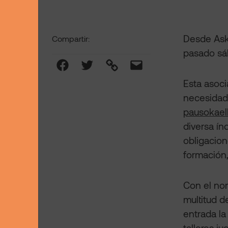
Desde Asko
Compartir:
pasado sáb
Facebook
Twitter
Link
Mail
Esta asoci
necesidad
pausokaelk
diversa ín
obligacion
formación, 
Con el n
multitud d
entrada la
talleres j