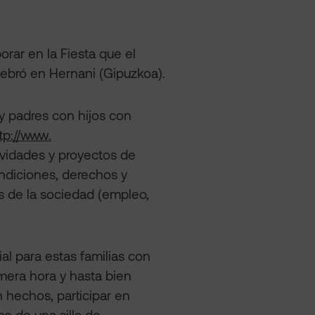
rar en la Fiesta que el
lebró en Hernani (Gipuzkoa).
y padres con hijos con
tp://www.
ividades y proyectos de
ndiciones, derechos y
s de la sociedad (empleo,
al para estas familias con
imera hora y hasta bien
n hechos, participar en
so de una silla de