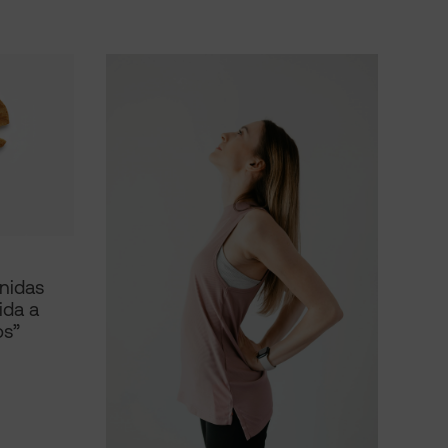
unidas
ida a
os”