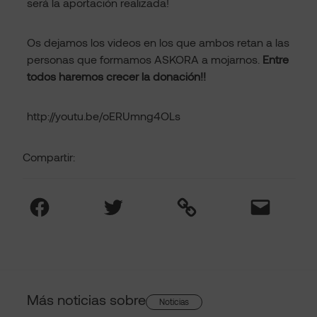
será la aportación realizada!
Os dejamos los videos en los que ambos retan a las
personas que formamos ASKORA a mojarnos.
Entre
todos haremos crecer la donación!!
http://youtu.be/oERUmng4OLs
Compartir:
Facebook
Twitter
Link
Mail
Más noticias sobre
Noticias