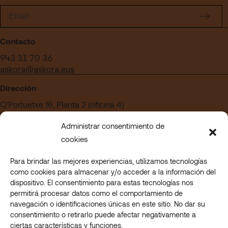
Contacto
943 31 70 36
askora@askora.eus
Dirección
C/Portuetxe 16, Planta 2 (oficina 4)
Edificio Blanca Vinuesa
Administrar consentimiento de
20018 San Sebastián – Gipuzkoa
cookies
Para brindar las mejores experiencias, utilizamos tecnologías
¿Quieres trabajar en Askora?
como cookies para almacenar y/o acceder a la información del
Acceder a nuestra sección de empleo
dispositivo. El consentimiento para estas tecnologías nos
permitirá procesar datos como el comportamiento de
navegación o identificaciones únicas en este sitio. No dar su
consentimiento o retirarlo puede afectar negativamente a
© 2023 Askora. All rights reserved.
ciertas características y funciones.