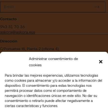
Contacto
943 31 70 36
askora@askora.eus
Dirección
C/Portuetxe 16, Planta 2 (oficina 4)
Edificio Blanca Vinuesa
Administrar consentimiento de
20018 San Sebastián – Gipuzkoa
cookies
Para brindar las mejores experiencias, utilizamos tecnologías
¿Quieres trabajar en Askora?
como cookies para almacenar y/o acceder a la información del
Acceder a nuestra sección de empleo
dispositivo. El consentimiento para estas tecnologías nos
permitirá procesar datos como el comportamiento de
navegación o identificaciones únicas en este sitio. No dar su
consentimiento o retirarlo puede afectar negativamente a
© 2023 Askora. All rights reserved.
ciertas características y funciones.