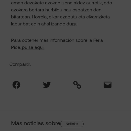
eman dezakete azokan izena aldez aurretik, edo
azokara bertara hurbildu hau ospatzen den
bitartean. Horrela, elkar ezagutu eta elkarrizketa
labur bat egin ahal izango dugu.
Para obtener más información sobre la Feria
Pice,
pulsa aquí.
Compartir:
Facebook
Twitter
Link
Mail
Más noticias sobre
Noticias