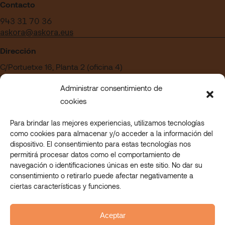
Contacto
943 31 70 36
askora@askora.eus
Dirección
C/Portuetxe 16, Planta 2 (oficina 4)
Edificio Blanca Vinuesa
Administrar consentimiento de
20018 San Sebastián – Gipuzkoa
cookies
Para brindar las mejores experiencias, utilizamos tecnologías
¿Quieres trabajar en Askora?
como cookies para almacenar y/o acceder a la información del
Acceder a nuestra sección de empleo
dispositivo. El consentimiento para estas tecnologías nos
permitirá procesar datos como el comportamiento de
navegación o identificaciones únicas en este sitio. No dar su
consentimiento o retirarlo puede afectar negativamente a
© 2023 Askora. All rights reserved.
ciertas características y funciones.
Askora Eskolan
Askora Mahi-Mahi
Askora Nagusi
Aceptar
Askora Lanean