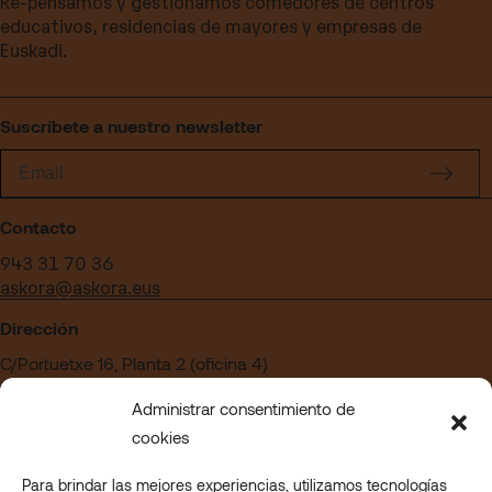
Re-pensamos y gestionamos comedores de centros
educativos, residencias de mayores y empresas de
Euskadi.
Suscríbete a nuestro newsletter
Contacto
943 31 70 36
askora@askora.eus
Dirección
C/Portuetxe 16, Planta 2 (oficina 4)
Edificio Blanca Vinuesa
Administrar consentimiento de
20018 San Sebastián – Gipuzkoa
cookies
Para brindar las mejores experiencias, utilizamos tecnologías
¿Quieres trabajar en Askora?