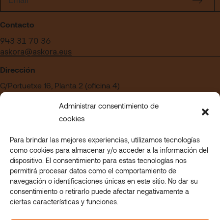
Contacto
943 31 70 36
askora@askora.eus
Dirección
C/Portuetxe 16, Planta 2 (oficina 4)
Edificio Blanca Vinuesa
Administrar consentimiento de
20018 San Sebastián – Gipuzkoa
cookies
Para brindar las mejores experiencias, utilizamos tecnologías
¿Quieres trabajar en Askora?
como cookies para almacenar y/o acceder a la información del
Acceder a nuestra sección de empleo
dispositivo. El consentimiento para estas tecnologías nos
permitirá procesar datos como el comportamiento de
navegación o identificaciones únicas en este sitio. No dar su
consentimiento o retirarlo puede afectar negativamente a
© 2023 Askora. All rights reserved.
ciertas características y funciones.
Askora Eskolan
Askora Mahi-Mahi