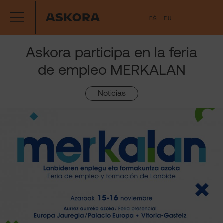
Saltar
ES
EU
al
contenido
Askora participa en la feria
de empleo MERKALAN
Noticias