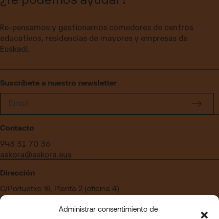
Re-pensamos y gestionamos comedores de centros
educativos, residencias de mayores y empresas de
Euskadi.
Suscríbete a nuestro newsletter
Contacto
943 31 70 36
askora@askora.eus
Dirección
C/Portuetxe 16, Planta 2 (oficina 4)
Edificio Blanca Vinuesa
Administrar consentimiento de
20018 San Sebastián – Gipuzkoa