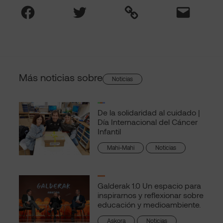
Facebook
Twitter
Link
Mail
Más noticias sobre
Noticias
De la solidaridad al cuidado |
Día Internacional del Cáncer
Infantil
Mahi-Mahi
Noticias
Galderak 1.0 Un espacio para
inspirarnos y reflexionar sobre
educación y medioambiente.
Askora
Noticias