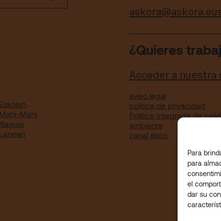
askora@askora.eu
¿Quieres traba
Acceder a nuestra
aviso legal
Eskolan
politica de privacidad
 Mahi-Mahi
Política Integrada de cal
 Nagusi
ambiente
 Lanean
canal ético
Para brind
para almac
consentimi
el comport
dar su con
caracterís