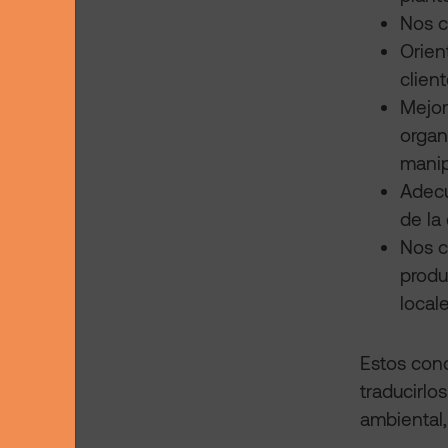
Nos c
Orien
client
Mejor
organ
manip
Adecu
de la
Nos c
produ
local
Estos conc
traducirlo
ambiental