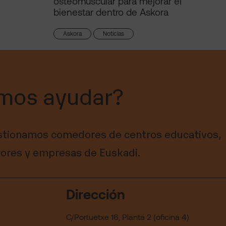
osteomuscular para mejorar el
bienestar dentro de Askora
Askora
Noticias
mos ayudar?
tionamos comedores de centros educativos,
ores y empresas de Euskadi.
Dirección
C/Portuetxe 16, Planta 2 (oficina 4)