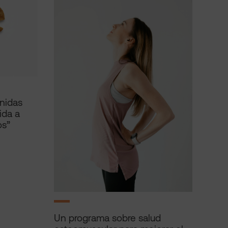
unidas
ida a
os”
Un programa sobre salud