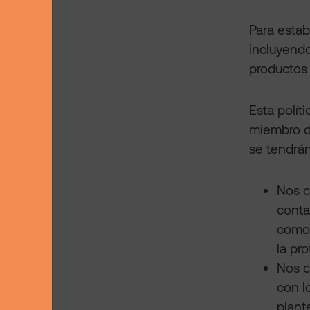
Para estab
incluyendo
productos 
Esta polít
miembro d
se tendrán
Nos c
conta
como 
la pr
Nos c
con l
plant