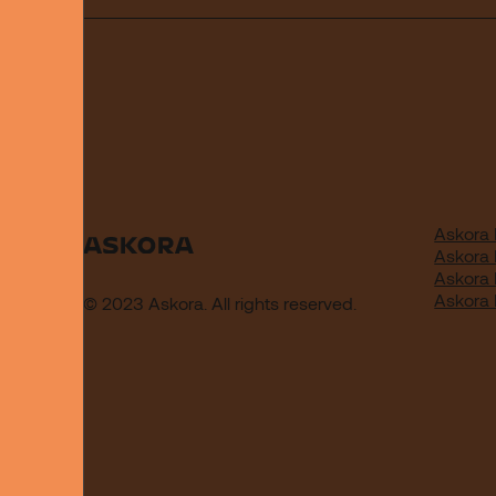
Askora 
Askora
Askora
Askora
© 2023 Askora. All rights reserved.