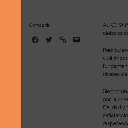
ASKORA PLU
Compartir:
elaboració
Facebook
Twitter
Link
Mail
Persiguie
vital impo
fundamenta
niveles del
Siendo un
por la con
Calidad y
satisfacci
respetand