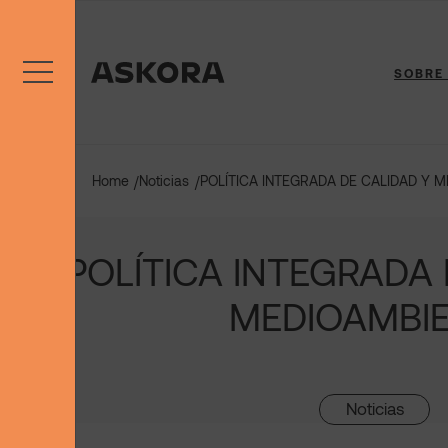
Saltar
al
contenido
SOBRE
Home
Noticias
POLÍTICA INTEGRADA DE CALIDAD Y 
/
/
POLÍTICA INTEGRADA 
MEDIOAMBI
Noticias