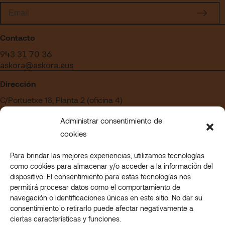
Contacto
943 31 70 36
askora@askora.eus
Dirección
C/Portuetxe 16, Planta 2 (oficina 4)
Edificio Blanca Vinuesa
Administrar consentimiento de
20018 San Sebastián – Gipuzkoa
cookies
Para brindar las mejores experiencias, utilizamos tecnologías
¿Quieres trabajar en Askora?
como cookies para almacenar y/o acceder a la información del
Acceder a nuestra sección de empleo
dispositivo. El consentimiento para estas tecnologías nos
permitirá procesar datos como el comportamiento de
navegación o identificaciones únicas en este sitio. No dar su
consentimiento o retirarlo puede afectar negativamente a
© 2023 Askora. All rights reserved.
ciertas características y funciones.